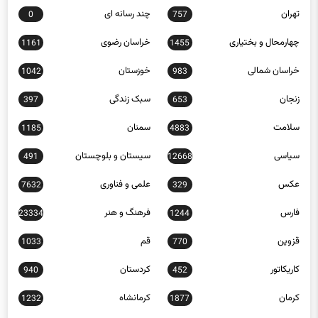
تهران
چند رسانه ای
0
757
چهارمحال و بختیاری
خراسان رضوی
1161
1455
خراسان شمالی
خوزستان
1042
983
زنجان
سبک زندگی
397
653
سلامت
سمنان
1185
4883
سیاسی
سیستان و بلوچستان
491
12668
عکس
علمی و فناوری
7632
329
فارس
فرهنگ و هنر
23334
1244
قزوین
قم
1033
770
کاریکاتور
کردستان
940
452
کرمان
کرمانشاه
1232
1877