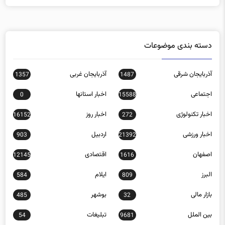
دسته بندی موضوعات
آذربایجان شرقی
آذربایجان غربی
1357
1487
اجتماعی
اخبار استانها
0
15588
اخبار تکنولوژی
اخبار روز
16152
272
اخبار ورزشی
اردبیل
903
21392
اصفهان
اقتصادی
12145
1616
البرز
ایلام
584
809
بازار مالی
بوشهر
485
32
بین الملل
تبلیغات
54
9681