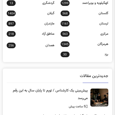
کهگیلویه و بویراحمد
گردشگری
13
1299
گلستان
گیلان
1404
568
لرستان
مازندران
897
1161
مرکزی
مناطق آزاد
218
563
هرمزگان
1345
همدان
256
یزد
30
جدیدترین مقالات
پیش‌بینی یک کارشناس / تورم تا پایان سال به این رقم
می‌رسد
5 ساعت پیش