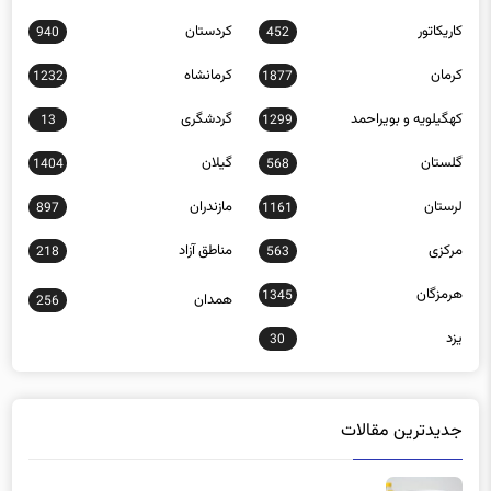
کرمان
کرمانشاه
1232
1877
کهگیلویه و بویراحمد
گردشگری
13
1299
گلستان
گیلان
1404
568
لرستان
مازندران
897
1161
مرکزی
مناطق آزاد
218
563
هرمزگان
1345
همدان
256
یزد
30
جدیدترین مقالات
هشدار؛ ممنوعیت استفاده از «تارترازین» در مواد غذایی