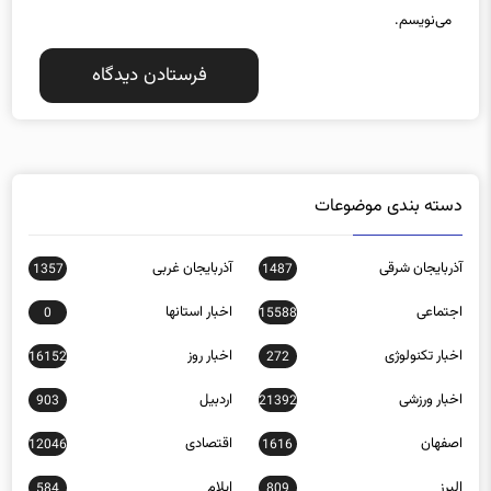
دسته بندی موضوعات
آذربایجان شرقی
آذربایجان غربی
1357
1487
اجتماعی
اخبار استانها
0
15588
اخبار تکنولوژی
اخبار روز
16152
272
اخبار ورزشی
اردبیل
903
21392
اصفهان
اقتصادی
12046
1616
البرز
ایلام
584
809