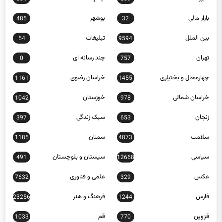
بازار مالی
بوشهر
485
32
بین الملل
تبلیغات
54
9594
تهران
چند رسانه ای
0
757
چهارمحال و بختیاری
خراسان رضوی
1161
1455
خراسان شمالی
خوزستان
1042
978
زنجان
سبک زندگی
397
653
سلامت
سمنان
1185
4873
سیاسی
سیستان و بلوچستان
491
12668
عکس
علمی و فناوری
7632
329
فارس
فرهنگ و هنر
23256
1244
قزوین
قم
1033
770
کاریکاتور
کردستان
940
452