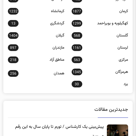
کرمان
کرمانشاه
1232
1877
کهگیلویه و بویراحمد
گردشگری
13
1299
گلستان
گیلان
1404
568
لرستان
مازندران
897
1161
مرکزی
مناطق آزاد
218
563
هرمزگان
1345
همدان
256
یزد
30
جدیدترین مقالات
پیش‌بینی یک کارشناس / تورم تا پایان سال به این رقم
می‌رسد