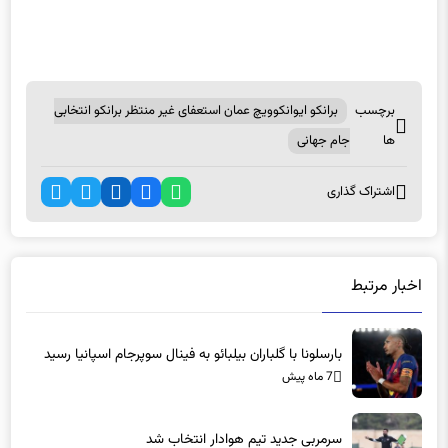
برچسب
برانکو ایوانکوویچ عمان استعفای غیر منتظر برانکو انتخابی
ها
جام جهانی
اشتراک گذاری
اخبار مرتبط
بارسلونا با گلباران بیلبائو به فینال سوپرجام اسپانیا رسید
7 ماه پیش
سرمربی جدید تیم هوادار انتخاب شد