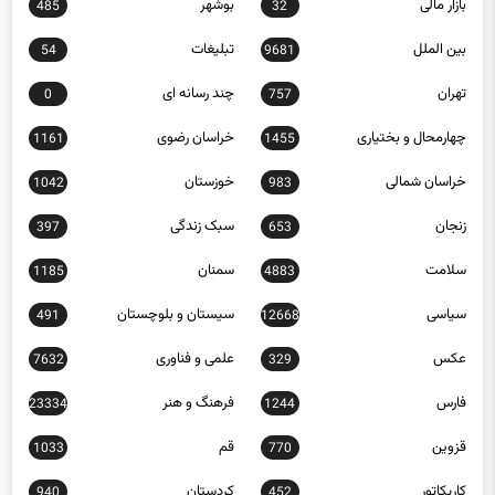
بازار مالی
بوشهر
485
32
بین الملل
تبلیغات
54
9681
تهران
چند رسانه ای
0
757
چهارمحال و بختیاری
خراسان رضوی
1161
1455
خراسان شمالی
خوزستان
1042
983
زنجان
سبک زندگی
397
653
سلامت
سمنان
1185
4883
سیاسی
سیستان و بلوچستان
491
12668
عکس
علمی و فناوری
7632
329
فارس
فرهنگ و هنر
23334
1244
قزوین
قم
1033
770
کاریکاتور
کردستان
940
452