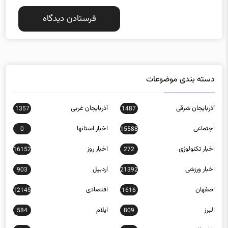
دسته بندی موضوعات
آذربایجان شرقی
آذربایجان غربی
1357
1487
اجتماعی
اخبار استانها
0
15588
اخبار تکنولوژی
اخبار روز
16152
272
اخبار ورزشی
اردبیل
903
21392
اصفهان
اقتصادی
12145
1616
البرز
ایلام
584
809