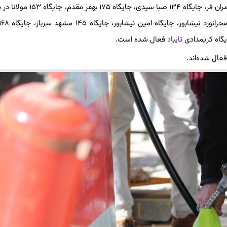
جایگاه ١۵٧ پیروزی ۵٩، جایگاه ١۶٩ مالدار ورودی مشهد، جایگاه ١١٣ کامران فر، جایگاه ١٣۴ ص
تایباد
فعال شده است.
ال شده‌اند.