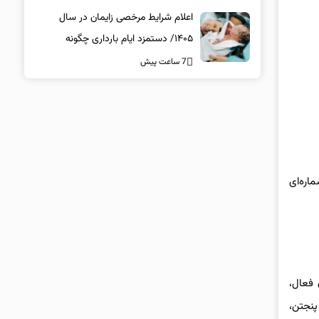
اعلام شرایط مرخصی زایمان در سال
۱۴۰۵/ دستمزد ایام بارداری چگونه
پرداخت می‌شود؟
7 ساعت پیش
اره‌ای
ندان فعال،
دالتیان اول جاده کلات، جایگاه ١٧ شهریور، جایگاه ١٣۶ امام علی(ع)، جایگاه فخرایی جاده کلات، جایگاه ١۶۵ خیابان عبدالمطلب، جایگاه ١۵۵ پنجتن،