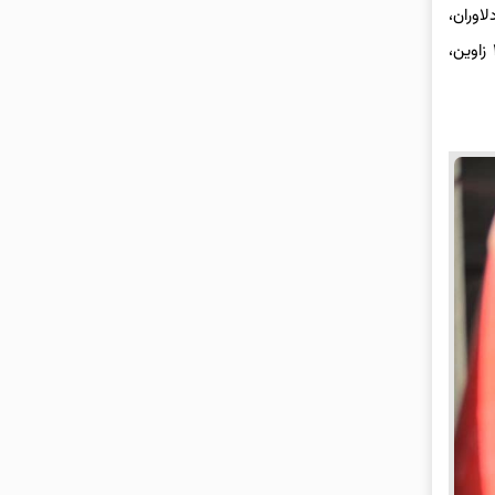
با سیدی، جایگاه ١٧۵ بهفر مقدم، جایگاه ١۵٣ مولانا در دلاوران،
جایگاه خطیب ١١٠، جایگاه صادقی و جایگاه عابدی نیشابور، جایگاه صحرانورد نیشابور، جایگاه امین نیشابور، جایگاه ١۴۵ مشهد سرباز، جایگاه ١۶٨ زاوین،