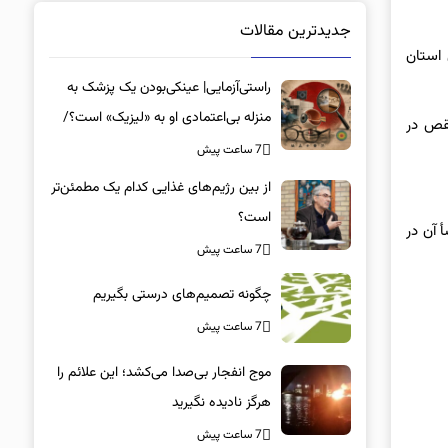
جدیدترین مقالات
 استان
راستی‌آزمایی| عینکی‌بودن یک پزشک به
منزله بی‌اعتمادی او به «لیزیک» است؟/
نقص در
جراحان، چشم فرزندان خود را لیزیک
7 ساعت پیش
می‌کنند؟
از بین رژیم‌های غذایی کدام یک مطمئن‌تر
است؟‌
 آن در
7 ساعت پیش
چگونه تصمیم‌های درستی بگیریم
7 ساعت پیش
موج انفجار بی‌صدا می‌کشد؛ این علائم را
هرگز نادیده نگیرید
7 ساعت پیش