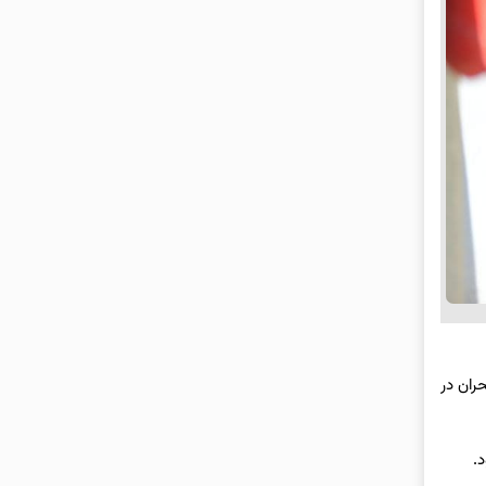
ران در
.