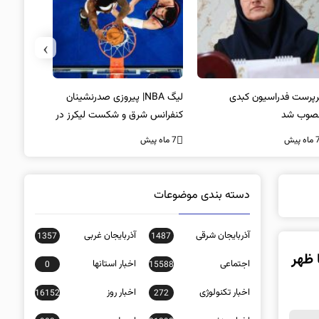
›
پرست فدراسیون کبدی
لیگ NBA| پیروزی صدرنشینان
خط و نشان
صوب شد
کنفرانس شرق و شکست لیکرز در
7 ماه پیش
غیاب جیمز
ه پیش
7 ماه پیش
دسته بندی موضوعات
آذربایجان شرقی
آذربایجان غربی
1357
1487
ل تا ظهر
اجتماعی
اخبار استانها
0
15588
اخبار تکنولوژی
اخبار روز
16152
272