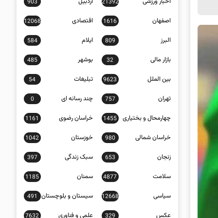
اخبار ورزشی
اردبیل
903
21392
اصفهان
اقتصادی
12068
1616
البرز
ایلام
584
809
بازار مالی
بوشهر
485
32
بین الملل
تبلیغات
54
9623
تهران
چند رسانه ای
0
757
چهارمحال و بختیاری
خراسان رضوی
1161
1455
خراسان شمالی
خوزستان
1042
980
زنجان
سبک زندگی
397
653
سلامت
سمنان
1185
4877
سیاسی
سیستان و بلوچستان
491
12668
عکس
علمی و فناوری
7632
329