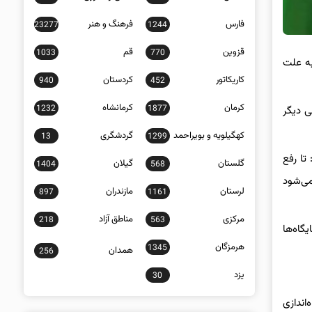
فارس
فرهنگ و هنر
23277
1244
قزوین
قم
1033
770
م شد به علت
کاریکاتور
کردستان
940
452
کرمان
کرمانشاه
1232
1877
ی دیگر
کهگیلویه و بویراحمد
گردشگری
13
1299
تا رفع
گلستان
گیلان
1404
568
حل می‌شود
لرستان
مازندران
897
1161
مرکزی
مناطق آزاد
218
563
گاه‌ها
هرمزگان
1345
همدان
256
یزد
30
اندازی