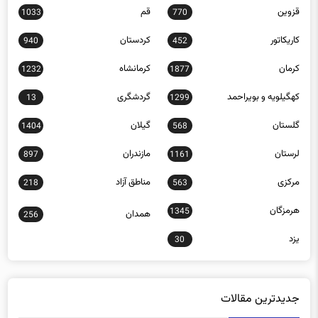
قزوین
قم
1033
770
کاریکاتور
کردستان
940
452
کرمان
کرمانشاه
1232
1877
کهگیلویه و بویراحمد
گردشگری
13
1299
گلستان
گیلان
1404
568
لرستان
مازندران
897
1161
مرکزی
مناطق آزاد
218
563
هرمزگان
1345
همدان
256
یزد
30
جدیدترین مقالات