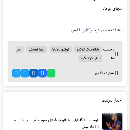
انتهای پیام/
مشاهده خبر در
خبرگزاری فارس
برچسب
پارالمپیک توکیو
توکیو 2020
زهرا نعمتی
زهرا
ها
نعمتی در توکیو
اشتراک گذاری
اخبار مرتبط
بارسلونا با گلباران بیلبائو به فینال سوپرجام اسپانیا رسید
7 ماه پیش