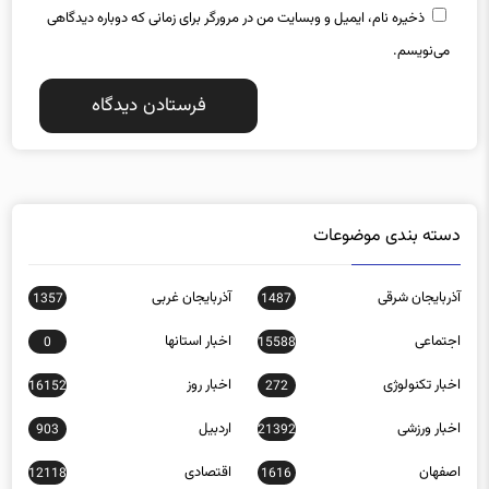
ذخیره نام، ایمیل و وبسایت من در مرورگر برای زمانی که دوباره دیدگاهی
می‌نویسم.
دسته بندی موضوعات
آذربایجان شرقی
آذربایجان غربی
1357
1487
اجتماعی
اخبار استانها
0
15588
اخبار تکنولوژی
اخبار روز
16152
272
اخبار ورزشی
اردبیل
903
21392
اصفهان
اقتصادی
12118
1616