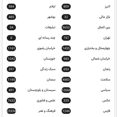
البرز
ایلام
584
809
بازار مالی
بوشهر
485
32
بین الملل
تبلیغات
54
9653
تهران
چند رسانه ای
0
757
چهارمحال و بختیاری
خراسان رضوی
1161
1455
خراسان شمالی
خوزستان
1042
983
زنجان
سبک زندگی
397
653
سلامت
سمنان
1185
4883
سیاسی
سیستان و بلوچستان
491
12668
عکس
علمی و فناوری
7632
329
فارس
فرهنگ و هنر
23334
1244