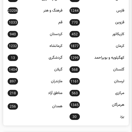
فارس
فرهنگ و هنر
23206
1244
قزوین
قم
1033
770
کاریکاتور
کردستان
940
452
کرمان
کرمانشاه
1232
1877
کهگیلویه و بویراحمد
گردشگری
13
1299
گلستان
گیلان
1404
568
لرستان
مازندران
897
1161
مرکزی
مناطق آزاد
218
563
هرمزگان
1345
همدان
256
یزد
30