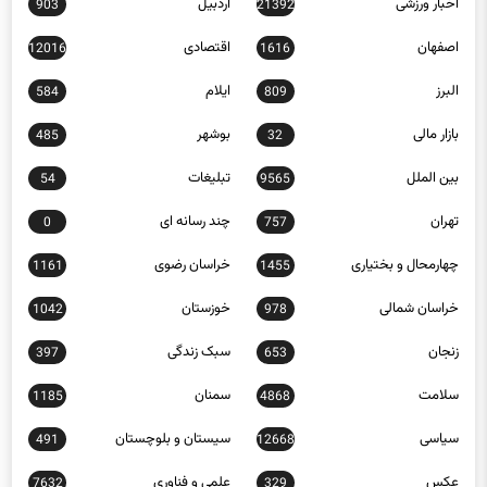
اخبار ورزشی
اردبیل
903
21392
اصفهان
اقتصادی
12016
1616
البرز
ایلام
584
809
بازار مالی
بوشهر
485
32
بین الملل
تبلیغات
54
9565
تهران
چند رسانه ای
0
757
چهارمحال و بختیاری
خراسان رضوی
1161
1455
خراسان شمالی
خوزستان
1042
978
زنجان
سبک زندگی
397
653
سلامت
سمنان
1185
4868
سیاسی
سیستان و بلوچستان
491
12668
عکس
علمی و فناوری
7632
329