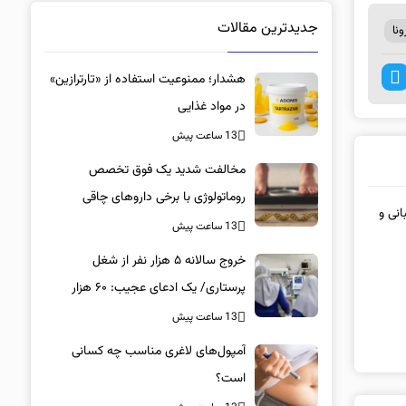
جدیدترین مقالات
نا
هشدار؛ ممنوعیت استفاده از «تارترازین»
در مواد غذایی
13 ساعت پیش
مخالفت شدید یک فوق تخصص
روماتولوژی با برخی داروهای چاقی
انی و
13 ساعت پیش
خروج سالانه ۵ هزار نفر از شغل
پرستاری/ یک ادعای عجیب: ۶۰ هزار
پرستار خانه‌نشین شدند؟
13 ساعت پیش
آمپول‌های لاغری مناسب چه کسانی
است؟