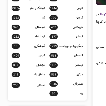
فارس
فرهنگ و هنر
23256
1244
رونا
در
قزوین
قم
1033
770
 کرونا
کاریکاتور
کردستان
940
452
کرمان
کرمانشاه
1232
1877
کهگیلویه و بویراحمد
گردشگری
13
1299
استانی
گلستان
گیلان
1404
568
داشتی،
لرستان
مازندران
897
1161
مرکزی
مناطق آزاد
218
563
هرمزگان
1345
همدان
256
یزد
30