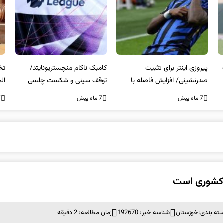
کامبک ناکام منچستریونایتد/
تخلفات مالی در هیئت رشته‌ای
سر
توقف سیتی و شکست چلسی
المپیکی در مازندران
من
7 ماه پیش
7 ماه پیش
7 ما
 کشوری است
ته بندی:
خوزستان
شناسه خبر: 192670
زمان مطالعه: 2 دقیقه