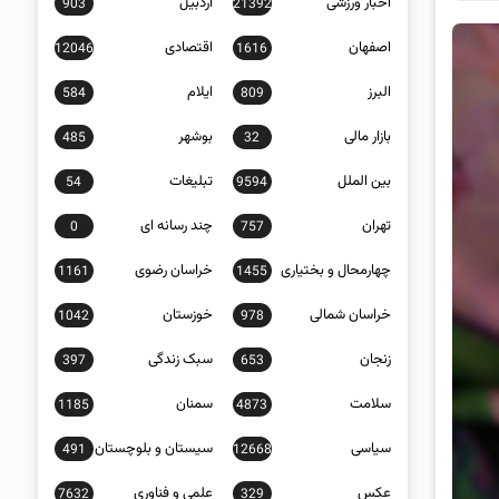
اخبار ورزشی
اردبیل
903
21392
اصفهان
اقتصادی
12046
1616
البرز
ایلام
584
809
بازار مالی
بوشهر
485
32
بین الملل
تبلیغات
54
9594
تهران
چند رسانه ای
0
757
چهارمحال و بختیاری
خراسان رضوی
1161
1455
خراسان شمالی
خوزستان
1042
978
زنجان
سبک زندگی
397
653
سلامت
سمنان
1185
4873
سیاسی
سیستان و بلوچستان
491
12668
عکس
علمی و فناوری
7632
329