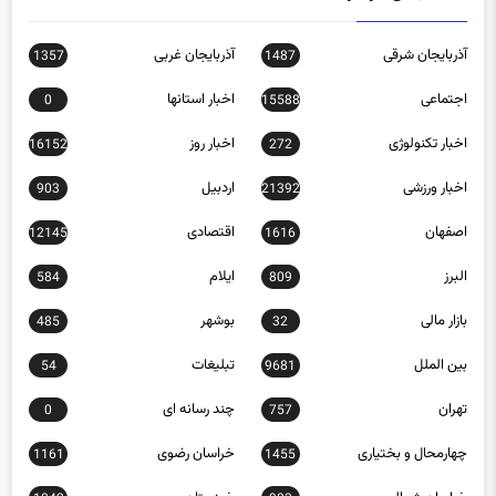
آذربایجان شرقی
آذربایجان غربی
1357
1487
اجتماعی
اخبار استانها
0
15588
اخبار تکنولوژی
اخبار روز
16152
272
اخبار ورزشی
اردبیل
903
21392
اصفهان
اقتصادی
12145
1616
البرز
ایلام
584
809
بازار مالی
بوشهر
485
32
بین الملل
تبلیغات
54
9681
تهران
چند رسانه ای
0
757
چهارمحال و بختیاری
خراسان رضوی
1161
1455