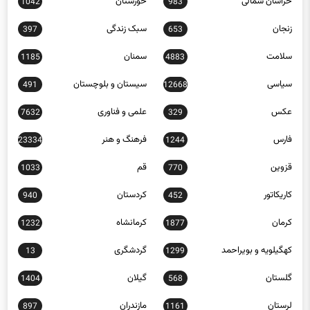
خراسان شمالی
خوزستان
1042
983
زنجان
سبک زندگی
397
653
سلامت
سمنان
1185
4883
سیاسی
سیستان و بلوچستان
491
12668
عکس
علمی و فناوری
7632
329
فارس
فرهنگ و هنر
23334
1244
قزوین
قم
1033
770
کاریکاتور
کردستان
940
452
کرمان
کرمانشاه
1232
1877
کهگیلویه و بویراحمد
گردشگری
13
1299
گلستان
گیلان
1404
568
لرستان
مازندران
897
1161