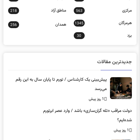
مرکزی
مناطق آزاد
218
563
هرمزگان
1345
همدان
256
یزد
30
جدیدترین مقالات
پیش‌بینی یک کارشناس / تورم تا پایان سال به این رقم
می‌رسد
1 روز پیش
دولت مراقب «تله گران‌سازی» باشد / وارد عصر ابرتورم
شده‌ایم؟
1 روز پیش