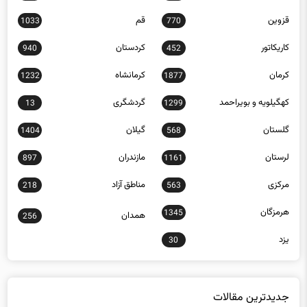
1033
770
کاریکاتور
کردستان
940
452
کرمان
کرمانشاه
1232
1877
کهگیلویه و بویراحمد
گردشگری
13
1299
گلستان
گیلان
1404
568
لرستان
مازندران
897
1161
مرکزی
مناطق آزاد
218
563
هرمزگان
1345
همدان
256
یزد
30
جدیدترین مقالات