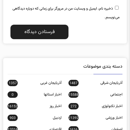
می‌نویسم.
دسته بندی موضوعات
آذربایجان شرقی
آذربایجان غربی
1357
1487
اجتماعی
اخبار استانها
0
15588
اخبار تکنولوژی
اخبار روز
16152
272
اخبار ورزشی
اردبیل
903
21392
اصفهان
اقتصادی
12016
1616