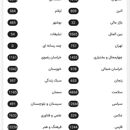
البرز
ایلام
584
809
بازار مالی
بوشهر
485
32
بین الملل
تبلیغات
54
9565
تهران
چند رسانه ای
0
757
چهارمحال و بختیاری
خراسان رضوی
1161
1455
خراسان شمالی
خوزستان
1042
978
زنجان
سبک زندگی
397
653
سلامت
سمنان
1185
4868
سیاسی
سیستان و بلوچستان
491
12668
عکس
علمی و فناوری
7632
329
فارس
فرهنگ و هنر
23256
1244
قزوین
قم