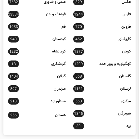
عکس
علمی و فناوری
7632
329
فارس
فرهنگ و هنر
23334
1244
قزوین
قم
1033
770
کاریکاتور
کردستان
940
452
کرمان
کرمانشاه
1232
1877
کهگیلویه و بویراحمد
گردشگری
13
1299
گلستان
گیلان
1404
568
لرستان
مازندران
897
1161
مرکزی
مناطق آزاد
218
563
هرمزگان
1345
همدان
256
یزد
30