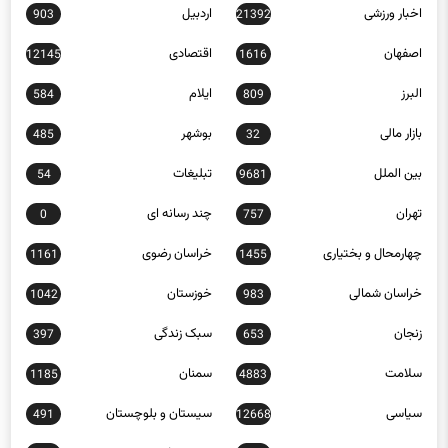
اخبار ورزشی
اردبیل
903
21392
اصفهان
اقتصادی
12145
1616
البرز
ایلام
584
809
بازار مالی
بوشهر
485
32
بین الملل
تبلیغات
54
9681
تهران
چند رسانه ای
0
757
چهارمحال و بختیاری
خراسان رضوی
1161
1455
خراسان شمالی
خوزستان
1042
983
زنجان
سبک زندگی
397
653
سلامت
سمنان
1185
4883
سیاسی
سیستان و بلوچستان
491
12668