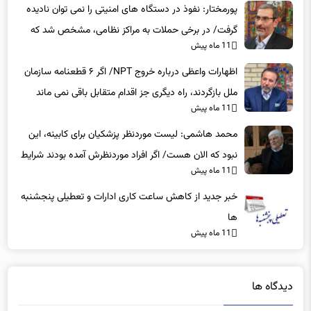
پورمختار: نفوذ در دستگاه های امنیتی را نمی توان نادیده
گرفت/ در برخی حملات به مراکز نظامی، مشخص شد که
11 ماه پیش
عوامل نفوذی دخیل بوده‌اند
اظهارات واعظی درباره خروج NPT/ اگر ۶ قطعنامه سازمان
ملل بازگردند، راه دیگری جز اقدام متقابل باقی نمی‌ ماند
11 ماه پیش
محمد هاشمی: لیست موردنظر پزشکیان برای کابینه، این
نبود که الان هست/ اگر افراد موردنظرش آمده بودند شرایط
11 ماه پیش
بهتر بود
خبر جدید از کاهش ساعت کاری ادارات و تعطیلی پنجشنبه
ها
11 ماه پیش
دیدگاه ها