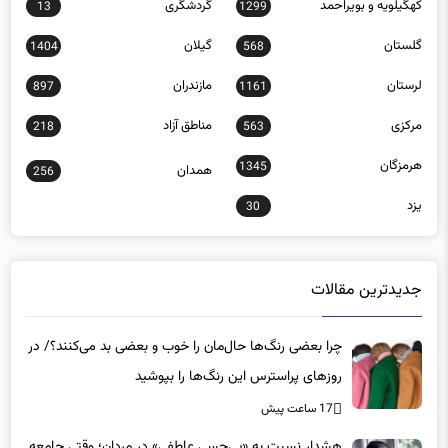
گلستان
گیلان
1404
568
لرستان
مازندران
897
1161
مرکزی
مناطق آزاد
218
563
هرمزگان
1345
همدان
256
یزد
30
جدیدترین مقالات
چرا بعضی رنگ‌ها حال‌مان را خوب و بعضی بد می‌کنند؟/ در
روزهای پراسترس این رنگ‌ها را بپوشید
17 ساعت پیش
هشدار نسبت به «بی‌حسی عاطفی» در مردان؛ وقتی جامعه
بیماری را با قدرت اشتباه می‌گیرد