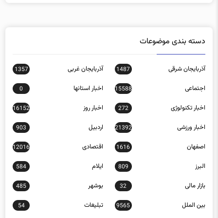
دسته بندی موضوعات
آذربایجان شرقی
آذربایجان غربی
1357
1487
اجتماعی
اخبار استانها
0
15588
اخبار تکنولوژی
اخبار روز
16152
272
اخبار ورزشی
اردبیل
903
21392
اصفهان
اقتصادی
12016
1616
البرز
ایلام
584
809
بازار مالی
بوشهر
485
32
بین الملل
تبلیغات
54
9565
تهران
چند رسانه ای
0
757