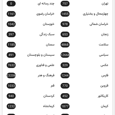
چهارمحال و بختیاری
خراسان رضوی
1161
1455
خراسان شمالی
خوزستان
1042
978
زنجان
سبک زندگی
397
653
سلامت
سمنان
1185
4868
سیاسی
سیستان و بلوچستان
491
12668
عکس
علمی و فناوری
7632
329
فارس
فرهنگ و هنر
23206
1244
قزوین
قم
1033
770
کاریکاتور
کردستان
940
452
کرمان
کرمانشاه
1232
1877
کهگیلویه و بویراحمد
گردشگری
13
1299