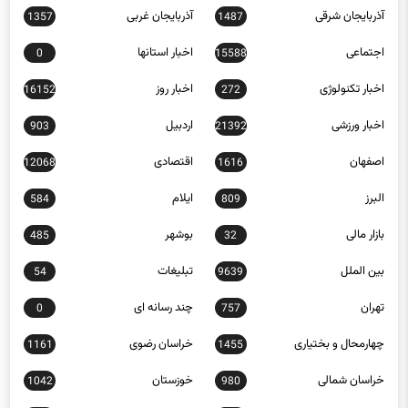
آذربایجان شرقی
آذربایجان غربی
1357
1487
اجتماعی
اخبار استانها
0
15588
اخبار تکنولوژی
اخبار روز
16152
272
اخبار ورزشی
اردبیل
903
21392
اصفهان
اقتصادی
12068
1616
البرز
ایلام
584
809
بازار مالی
بوشهر
485
32
بین الملل
تبلیغات
54
9639
تهران
چند رسانه ای
0
757
چهارمحال و بختیاری
خراسان رضوی
1161
1455
خراسان شمالی
خوزستان
1042
980