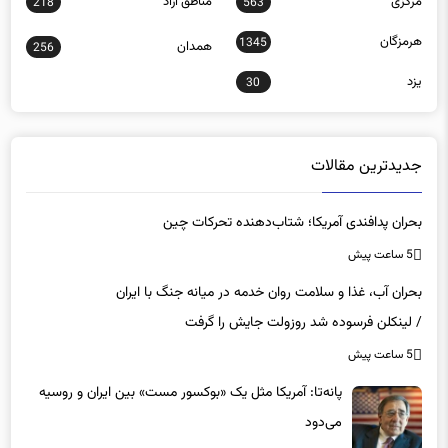
مرکزی
مناطق آزاد
218
563
هرمزگان
1345
همدان
256
یزد
30
جدیدترین مقالات
بحران پدافندی آمریکا؛ شتاب‌دهنده تحرکات چین
5 ساعت پیش
بحران آب، غذا و سلامت روان خدمه در میانه جنگ با ایران
/ لینکلن فرسوده شد روزولت جایش را گرفت
5 ساعت پیش
پانه‌تا: آمریکا مثل یک «بوکسور مست» بین ایران و روسیه
می‌دود