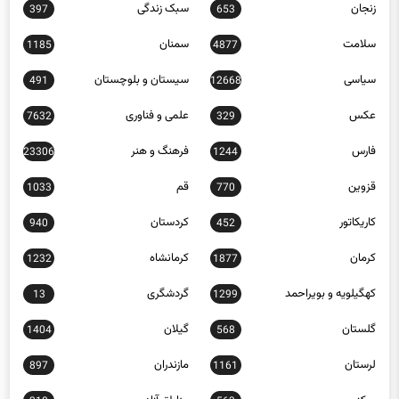
زنجان
سبک زندگی
397
653
سلامت
سمنان
1185
4877
سیاسی
سیستان و بلوچستان
491
12668
عکس
علمی و فناوری
7632
329
فارس
فرهنگ و هنر
23306
1244
قزوین
قم
1033
770
کاریکاتور
کردستان
940
452
کرمان
کرمانشاه
1232
1877
کهگیلویه و بویراحمد
گردشگری
13
1299
گلستان
گیلان
1404
568
لرستان
مازندران
897
1161