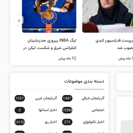
›
پرست فدراسیون کبدی
لیگ NBA| پیروزی صدرنشینان
خط و نشان
صوب شد
کنفرانس شرق و شکست لیکرز در
7 ماه پیش
غیاب جیمز
ه پیش
7 ماه پیش
دسته بندی موضوعات
آذربایجان شرقی
آذربایجان غربی
1357
1487
اجتماعی
اخبار استانها
0
15588
اخبار تکنولوژی
اخبار روز
16152
272