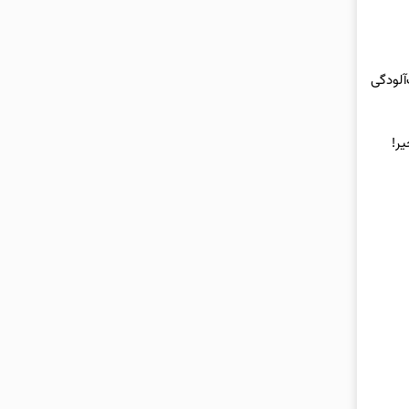
آلودگی
یر!