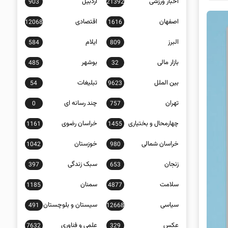
اخبار ورزشی
اردبیل
903
21392
اصفهان
اقتصادی
12068
1616
البرز
ایلام
584
809
بازار مالی
بوشهر
485
32
بین الملل
تبلیغات
54
9623
تهران
چند رسانه ای
0
757
چهارمحال و بختیاری
خراسان رضوی
1161
1455
خراسان شمالی
خوزستان
1042
980
زنجان
سبک زندگی
397
653
سلامت
سمنان
1185
4877
سیاسی
سیستان و بلوچستان
491
12668
عکس
علمی و فناوری
7632
329