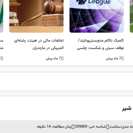
کامبک ناکام منچستریونایتد/
تخلفات مالی در هیئت رشته‌ای
سر
توقف سیتی و شکست چلسی
المپیکی در مازندران
من
7 ماه پیش
7 ماه پیش
7 ما
 شیر
ه بندی:
سلامت
شناسه خبر: 359809
زمان مطالعه: 14 دقیقه