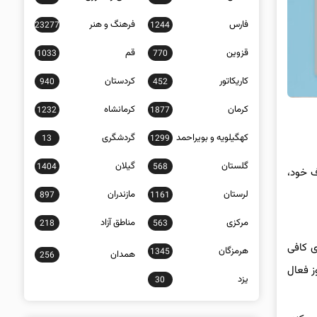
فارس
فرهنگ و هنر
23277
1244
قزوین
قم
1033
770
کاریکاتور
کردستان
940
452
کرمان
کرمانشاه
1232
1877
کهگیلویه و بویراحمد
گردشگری
13
1299
گلستان
گیلان
1404
568
ف خود،
لرستان
مازندران
897
1161
مرکزی
مناطق آزاد
218
563
ی کافی
هرمزگان
1345
همدان
256
طول روز فعال
یزد
30