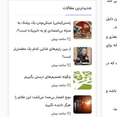
ا می کند.
جدیدترین مقالات
ن دلیل
راستی‌آزمایی| عینکی‌بودن یک پزشک به
د.
منزله بی‌اعتمادی او به «لیزیک» است؟/
مغذی و
جراحان، چشم فرزندان خود را لیزیک
7 ساعت پیش
شی روزانه برای
می‌کنند؟
از بین رژیم‌های غذایی کدام یک مطمئن‌تر
است؟‌
 ۱۰ شب تا ۲ بامداد، دوره‌ای است که در
7 ساعت پیش
چگونه تصمیم‌های درستی بگیریم
7 ساعت پیش
باشد و
موج انفجار بی‌صدا می‌کشد؛ این علائم را
هرگز نادیده نگیرید
د.
7 ساعت پیش