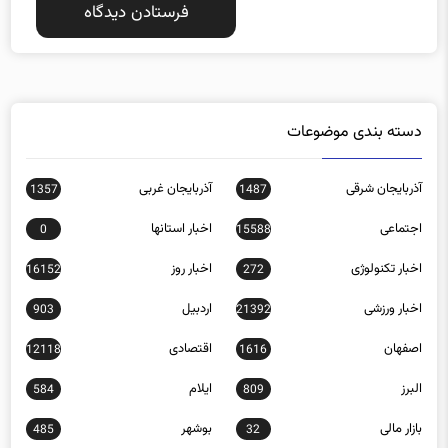
دسته بندی موضوعات
آذربایجان شرقی
آذربایجان غربی
1357
1487
اجتماعی
اخبار استانها
0
15588
اخبار تکنولوژی
اخبار روز
16152
272
اخبار ورزشی
اردبیل
903
21392
اصفهان
اقتصادی
12118
1616
البرز
ایلام
584
809
بازار مالی
بوشهر
485
32
بین الملل
تبلیغات
54
9653