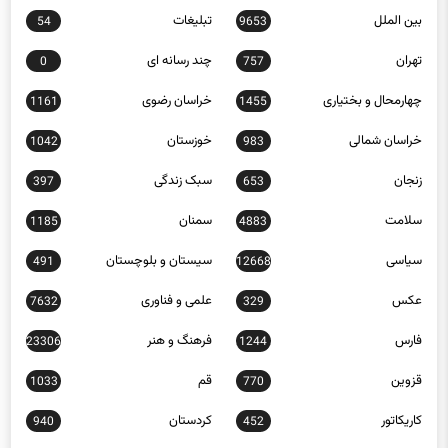
تهران
چند رسانه ای
0
757
چهارمحال و بختیاری
خراسان رضوی
1161
1455
خراسان شمالی
خوزستان
1042
983
زنجان
سبک زندگی
397
653
سلامت
سمنان
1185
4883
سیاسی
سیستان و بلوچستان
491
12668
عکس
علمی و فناوری
7632
329
فارس
فرهنگ و هنر
23306
1244
قزوین
قم
1033
770
کاریکاتور
کردستان
940
452
کرمان
کرمانشاه
1232
1877