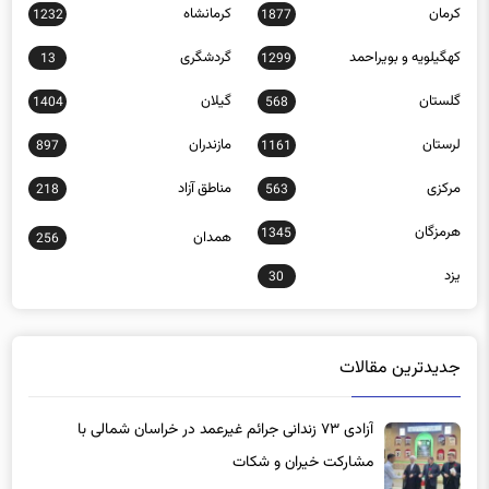
کهگیلویه و بویراحمد
گردشگری
13
1299
گلستان
گیلان
1404
568
لرستان
مازندران
897
1161
مرکزی
مناطق آزاد
218
563
هرمزگان
1345
همدان
256
یزد
30
جدیدترین مقالات
آزادی ۷۳ زندانی جرائم غیرعمد در خراسان شمالی با
مشارکت خیران و شکات
5 ساعت پیش