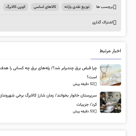
برچسب ها
توزیع نقدی یارانه
کالاهای اساسی
کوپن.کالابرگ
اشتراک گذاری
اخبار مرتبط
چرا قبض برق چندبرابر شد؟/ پله‌های برق چه کسانی را هدف 
است؟
52 دقیقه پیش
سرپرستان خانوار بخوانند/ زمان شارژ کالابرگ برخی شهروندان
کرد/ جزییات
53 دقیقه پیش