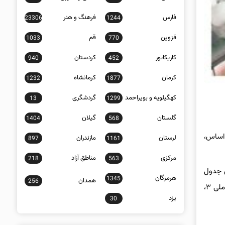
فارس
فرهنگ و هنر
23306
1244
قزوین
قم
1033
770
کاریکاتور
کردستان
940
452
کرمان
کرمانشاه
1232
1877
کهگیلویه و بویراحمد
گردشگری
13
1299
گلستان
گیلان
1404
568
 اساس،
لرستان
مازندران
897
1161
مرکزی
مناطق آزاد
218
563
ق جدول
هرمزگان
1345
همدان
256
زمان‌بندی اعلام شده، پس از شارژ اعتبار برای گروه‌های اول (کد ملی ۰، ۱ و ۲) در تاریخ ۱۵ فروردین، اکنون نوبت به سرپرستان خانوار با رقم پایانی کد ملی ۳،
یزد
30