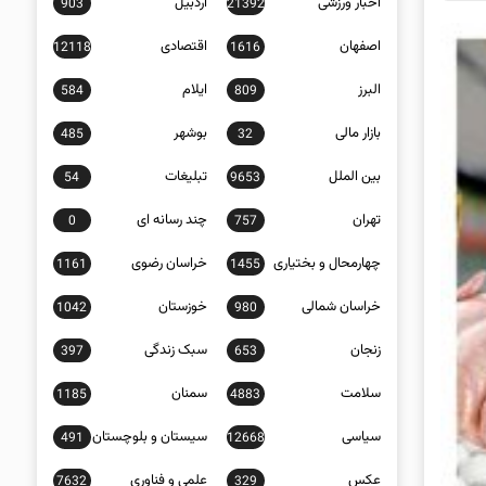
اخبار ورزشی
اردبیل
903
21392
اصفهان
اقتصادی
12118
1616
البرز
ایلام
584
809
بازار مالی
بوشهر
485
32
بین الملل
تبلیغات
54
9653
تهران
چند رسانه ای
0
757
چهارمحال و بختیاری
خراسان رضوی
1161
1455
خراسان شمالی
خوزستان
1042
980
زنجان
سبک زندگی
397
653
سلامت
سمنان
1185
4883
سیاسی
سیستان و بلوچستان
491
12668
عکس
علمی و فناوری
7632
329