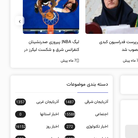
›
پرست فدراسیون کبدی
لیگ NBA| پیروزی صدرنشینان
خط و نشان
صوب شد
کنفرانس شرق و شکست لیکرز در
7 ماه پیش
غیاب جیمز
ه پیش
7 ماه پیش
دسته بندی موضوعات
آذربایجان شرقی
آذربایجان غربی
1357
1487
اجتماعی
اخبار استانها
0
15588
اخبار تکنولوژی
اخبار روز
16152
272