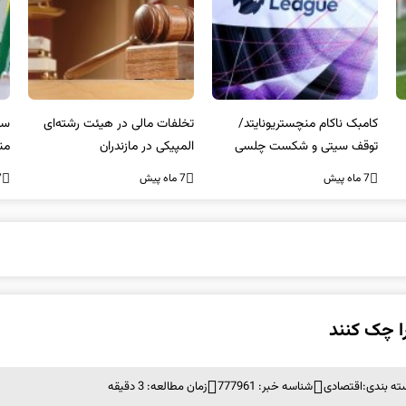
کامبک ناکام منچستریونایتد/
تخلفات مالی در هیئت رشته‌ای
سر
توقف سیتی و شکست چلسی
المپیکی در مازندران
من
7 ماه پیش
7 ماه پیش
7 ما
را چک کنند
ته بندی:
اقتصادی
شناسه خبر: 777961
زمان مطالعه: 3 دقیقه