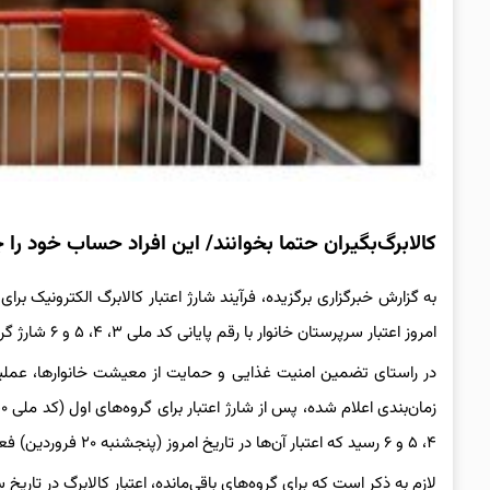
کالابرگ‌بگیران حتما بخوانند/ این افراد حساب خود را 
به گزارش خبرگزاری برگزیده، فرآیند شارژ اعتبار کالابرگ الکترونیک برا
امروز اعتبار سرپرستان خانوار با رقم پایانی کد ملی ۳، ۴، ۵ و ۶ شارژ گردید.
در راستای تضمین امنیت غذایی و حمایت از معیشت خانوارها، عملیات 
۴، ۵ و ۶ رسید که اعتبار آن‌ها در تاریخ امروز (پنجشنبه ۲۰ فروردین) فعال شد.
لازم به ذکر است که برای گروه‌های باقی‌مانده، اعتبار کالابرگ در تاریخ سه‌شنبه ۲۵ فروردین واری