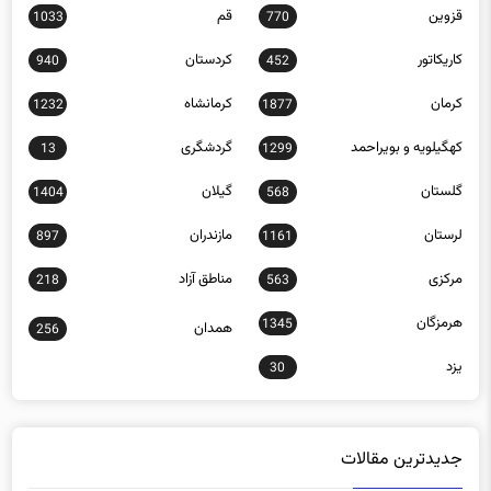
قزوین
قم
1033
770
کاریکاتور
کردستان
940
452
کرمان
کرمانشاه
1232
1877
کهگیلویه و بویراحمد
گردشگری
13
1299
گلستان
گیلان
1404
568
لرستان
مازندران
897
1161
مرکزی
مناطق آزاد
218
563
هرمزگان
1345
همدان
256
یزد
30
جدیدترین مقالات