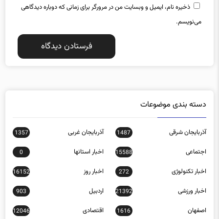
ذخیره نام، ایمیل و وبسایت من در مرورگر برای زمانی که دوباره دیدگاهی
می‌نویسم.
دسته بندی موضوعات
آذربایجان شرقی
آذربایجان غربی
1357
1487
اجتماعی
اخبار استانها
0
15588
اخبار تکنولوژی
اخبار روز
16152
272
اخبار ورزشی
اردبیل
903
21392
اصفهان
اقتصادی
12046
1616