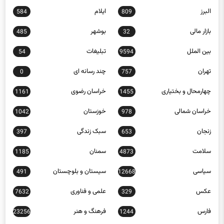
البرز
ایلام
584
809
بازار مالی
بوشهر
485
32
بین الملل
تبلیغات
54
9594
تهران
چند رسانه ای
0
757
چهارمحال و بختیاری
خراسان رضوی
1161
1455
خراسان شمالی
خوزستان
1042
978
زنجان
سبک زندگی
397
653
سلامت
سمنان
1185
4873
سیاسی
سیستان و بلوچستان
491
12668
عکس
علمی و فناوری
7632
329
فارس
فرهنگ و هنر
23256
1244