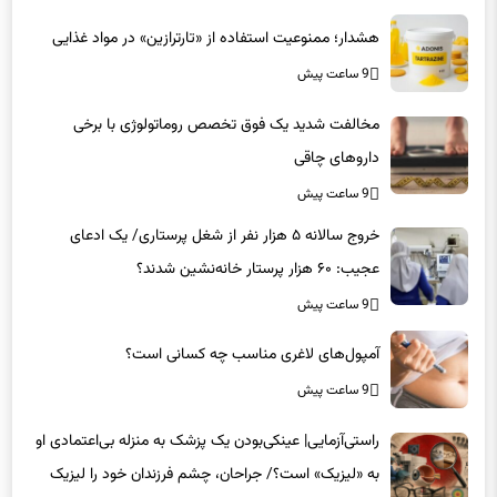
هشدار؛ ممنوعیت استفاده از «تارترازین» در مواد غذایی
9 ساعت پیش
مخالفت شدید یک فوق تخصص روماتولوژی با برخی
داروهای چاقی
9 ساعت پیش
خروج سالانه ۵ هزار نفر از شغل پرستاری/ یک ادعای
عجیب: ۶۰ هزار پرستار خانه‌نشین شدند؟
9 ساعت پیش
آمپول‌های لاغری مناسب چه کسانی است؟
9 ساعت پیش
راستی‌آزمایی| عینکی‌بودن یک پزشک به منزله بی‌اعتمادی او
به «لیزیک» است؟/ جراحان، چشم فرزندان خود را لیزیک