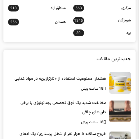
هرمزگان
1345
همدان
256
یزد
30
جدیدترین مقالات
هشدار؛ ممنوعیت استفاده از «تارترازین» در مواد غذایی
18 ساعت پیش
مخالفت شدید یک فوق تخصص روماتولوژی با برخی
داروهای چاقی
18 ساعت پیش
خروج سالانه ۵ هزار نفر از شغل پرستاری/ یک ادعای
عجیب: ۶۰ هزار پرستار خانه‌نشین شدند؟