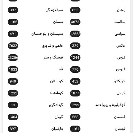
زنجان
سبک زندگی
397
653
سلامت
سمنان
1185
4873
سیاسی
سیستان و بلوچستان
491
12668
عکس
علمی و فناوری
7632
329
فارس
فرهنگ و هنر
23256
1244
قزوین
قم
1033
770
کاریکاتور
کردستان
940
452
کرمان
کرمانشاه
1232
1877
کهگیلویه و بویراحمد
گردشگری
13
1299
گلستان
گیلان
1404
568
لرستان
مازندران
897
1161
مرکزی
مناطق آزاد
218
563