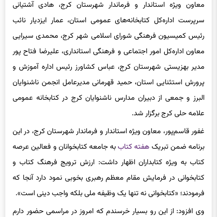
سرپرست اداره‌کل کتابخانه‌های عمومی استان، عمار ایزدیار نائب
رئیس کمیسیون فرهنگی شورای اسلامی شهر کرج، محمدی سیرایی
معاون اداره‌کل امور اجتماعی و فرهنگی استانداری، علیرضا فتاح پور
مدیر بهزیستی شهرستان کرج، عباس کشاورز رئیس اداره آموزش و
پرورش استثنایی استان، حمید قهرمانی مدیرعامل انجمن ناشنوایان
البرز و جمعی از دبیران مدارس ناشنوایان کرج در کتابخانه عمومی
علامه حلی کرج برگزار شد.
غفور قاسم‌پور، معاون ویژه استاندار و فرماندار شهرستان کرج، در این
برنامه ضمن تبریک
هفته کتاب
به جامعه کتابخوانان و فعالین عرصه
کتاب به ویژه کتابداران اظهار داشت: ارزش ترویج فرهنگ کتاب و
کتابخوانی در فرمایش مقام معظم رهبری بخوبی نمود دارد آنجا که
فرمودند؛ «کتابخوانی نه تنها یک وظیفه ملی بلکه واجب دینی است».
وی افزود: از این رو بسیار خرسندم که امروز در مراسمی حضور دارم
که در مسیر ترویج فرهنگ کتابخوانی به ویژه در بین اقشار خاص گام