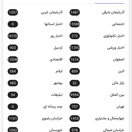
آذربایجان شرقی
آذربایجان غربی
1357
1487
اجتماعی
اخبار استانها
0
15588
اخبار تکنولوژی
اخبار روز
16152
272
اخبار ورزشی
اردبیل
903
21392
اصفهان
اقتصادی
12046
1616
البرز
ایلام
584
809
بازار مالی
بوشهر
485
32
بین الملل
تبلیغات
54
9594
تهران
چند رسانه ای
0
757
چهارمحال و بختیاری
خراسان رضوی
1161
1455
خراسان شمالی
خوزستان
1042
978