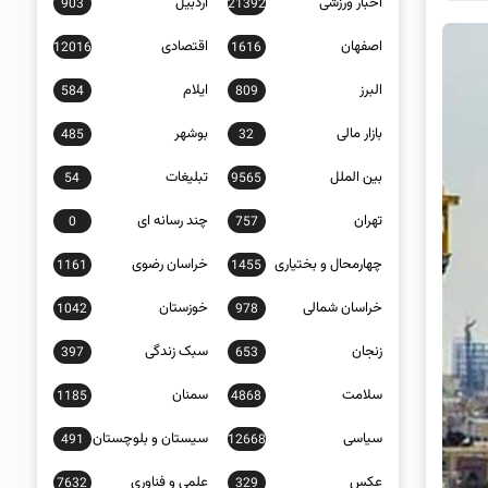
اخبار ورزشی
اردبیل
903
21392
اصفهان
اقتصادی
12016
1616
البرز
ایلام
584
809
بازار مالی
بوشهر
485
32
بین الملل
تبلیغات
54
9565
تهران
چند رسانه ای
0
757
چهارمحال و بختیاری
خراسان رضوی
1161
1455
خراسان شمالی
خوزستان
1042
978
زنجان
سبک زندگی
397
653
سلامت
سمنان
1185
4868
سیاسی
سیستان و بلوچستان
491
12668
عکس
علمی و فناوری
7632
329