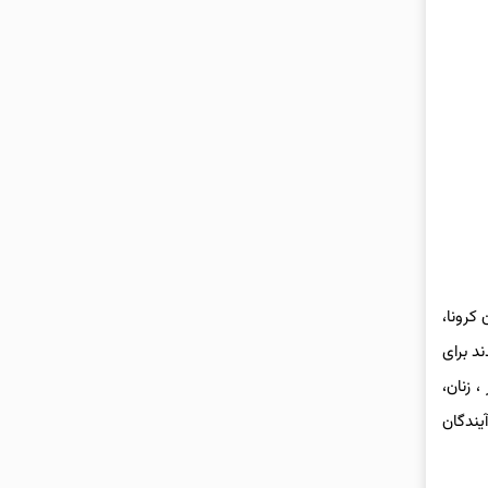
کرونا،
د برای
 زنان،
یندگان