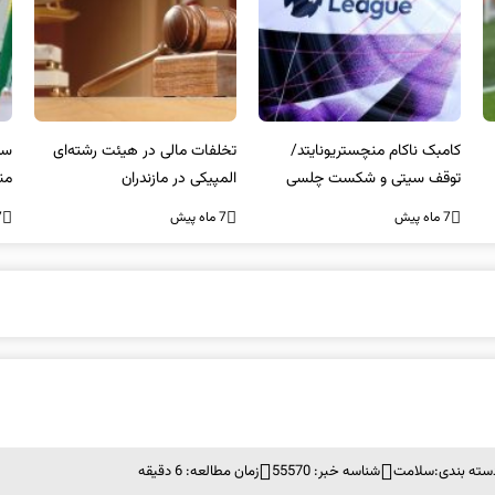
کامبک ناکام منچستریونایتد/
تخلفات مالی در هیئت رشته‌ای
سر
توقف سیتی و شکست چلسی
المپیکی در مازندران
من
7 ماه پیش
7 ماه پیش
7 ما
سته بندی:
سلامت
شناسه خبر: 55570
زمان مطالعه: 6 دقیقه