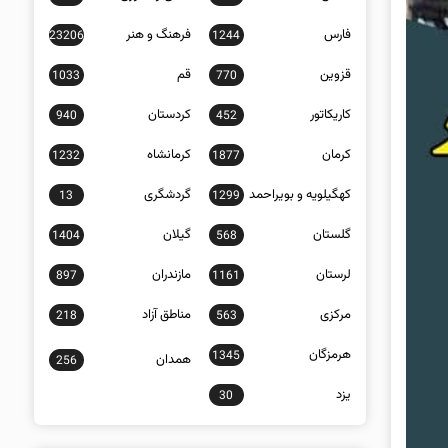
فارس
فرهنگ و هنر
23206
1244
قزوین
قم
1033
770
کاریکاتور
کردستان
940
452
کرمان
کرمانشاه
1232
1877
کهگیلویه و بویراحمد
گردشگری
13
1299
گلستان
گیلان
1404
568
لرستان
مازندران
897
1161
مرکزی
مناطق آزاد
218
563
هرمزگان
1345
همدان
256
یزد
30