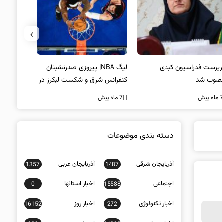
›
پرست فدراسیون کبدی
لیگ NBA| پیروزی صدرنشینان
خط و نشان
صوب شد
کنفرانس شرق و شکست لیکرز در
7 ماه پیش
غیاب جیمز
ه پیش
7 ماه پیش
دسته بندی موضوعات
آذربایجان شرقی
آذربایجان غربی
1357
1487
اجتماعی
اخبار استانها
0
15588
اخبار تکنولوژی
اخبار روز
16152
272