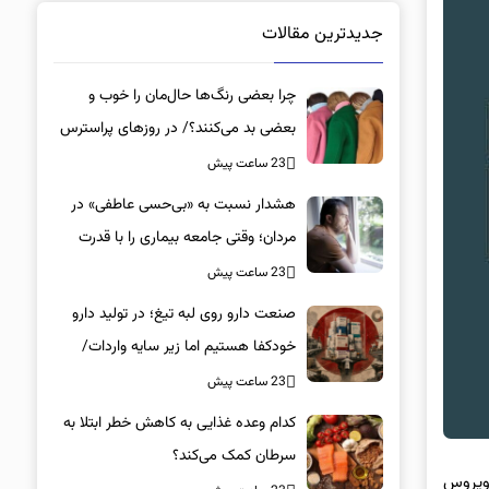
جدیدترین مقالات
چرا بعضی رنگ‌ها حال‌مان را خوب و
بعضی بد می‌کنند؟/ در روزهای پراسترس
این رنگ‌ها را بپوشید
23 ساعت پیش
هشدار نسبت به «بی‌حسی عاطفی» در
مردان؛ وقتی جامعه بیماری را با قدرت
اشتباه می‌گیرد
23 ساعت پیش
صنعت دارو روی لبه تیغ؛ در تولید دارو
خودکفا هستیم اما زیر سایه واردات/
کدام داروها این روزها کمیاب شده‌اند؟/
23 ساعت پیش
«کشور سه ماه ذخیره دارویی دارد»
کدام وعده غذایی به کاهش خطر ابتلا به
سرطان کمک می‌کند؟
 دفتر قم روز سه شنبه در همین خصوص در گفت و گو با خبرنگار برگزیده های ایران، بیان کرد: پدیده کووید ۱۹ (ویروس