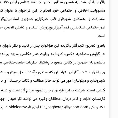
باقری یادآور شد: به همین منظور انجمن جامعه شناسی ایران دفتر قم
مسوولیت اخلاقی و اجتماعی خود اقدام به این فراخوان با عنوان کرو
مشارکت و همکاری شهرداری قم، خبرگزاری جمهوری اسلامی(برگزیده
اموراجتماعی استانداری قم، آموزش‌وپرورش استان و تشکل انجمن ح
است.
باقری تصریح کرد: آثار برگزیده این فراخوان پس از تایید و نظر داوران
ها گزارش مصاحبه عکس، کرونا به روایت هنر عکاسی سوژه پیامدها 
دانشجویان خیرین در کتابی مصور با پشتوانه نظریات جامعه‌شناسی م
وی اظهار داشت: آثار این فراخوان که سندی برآمده از دل میدان، مشا
شهروندان و میتولیان امور می تواند حائز مطالب و نکات برجسته ای با
گفتنی است: شرکت در این فراخوان برای عموم مردم آزاد است و کلیه ع
الکترونیکی a_baghere۲۰@yahoo.com یا آیدی @Mdeldar۵۵ در پیامرسان تلگرام ارسال نمایند./