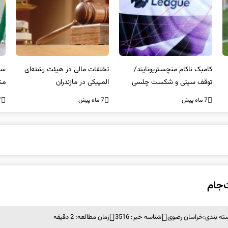
کامبک ناکام منچستریونایتد/
تخلفات مالی در هیئت رشته‌ای
سر
توقف سیتی و شکست چلسی
المپیکی در مازندران
من
7 ماه پیش
7 ماه پیش
7 ما
ته بندی:
خراسان رضوی
شناسه خبر: 3516
زمان مطالعه: 2 دقیقه