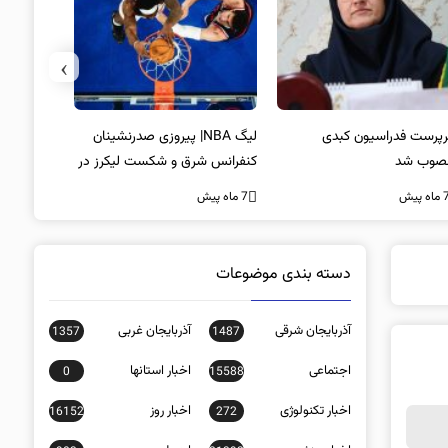
›
پرست فدراسیون کبدی
لیگ NBA| پیروزی صدرنشینان
خط و نشان
صوب شد
کنفرانس شرق و شکست لیکرز در
7 ماه پیش
غیاب جیمز
ه پیش
7 ماه پیش
دسته بندی موضوعات
آذربایجان شرقی
آذربایجان غربی
1357
1487
اجتماعی
اخبار استانها
0
15588
اخبار تکنولوژی
اخبار روز
16152
272