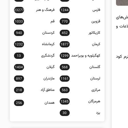
فارس
فرهنگ و هنر
23277
1244
رش‌های
قزوین
قم
1033
770
اعات و
کاریکاتور
کردستان
940
452
کرمان
کرمانشاه
1232
1877
کهگیلویه و بویراحمد
گردشگری
13
1299
و ۷۵۰ کیلوگرم کود سوپر فسفات، هزار و ۱۰۰ کیلوگرم کود پتاس و ۹۵۰ کیلوگرم کود
گلستان
گیلان
1404
568
لرستان
مازندران
897
1161
مرکزی
مناطق آزاد
218
563
هرمزگان
1345
همدان
256
یزد
30