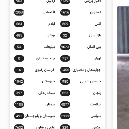
اخبار ورزشی
اردبیل
903
21392
اصفهان
اقتصادی
12068
1616
البرز
ایلام
584
809
بازار مالی
بوشهر
485
32
بین الملل
تبلیغات
54
9623
تهران
چند رسانه ای
0
757
چهارمحال و بختیاری
خراسان رضوی
1161
1455
خراسان شمالی
خوزستان
1042
980
زنجان
سبک زندگی
397
653
سلامت
سمنان
1185
4877
سیاسی
سیستان و بلوچستان
491
12668
عکس
علمی و فناوری
7632
329