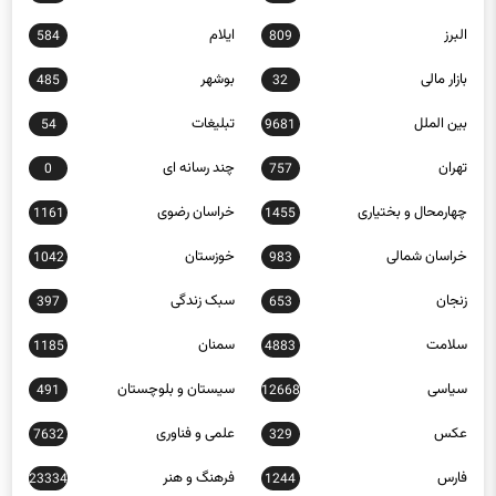
البرز
ایلام
584
809
بازار مالی
بوشهر
485
32
بین الملل
تبلیغات
54
9681
تهران
چند رسانه ای
0
757
چهارمحال و بختیاری
خراسان رضوی
1161
1455
خراسان شمالی
خوزستان
1042
983
زنجان
سبک زندگی
397
653
سلامت
سمنان
1185
4883
سیاسی
سیستان و بلوچستان
491
12668
عکس
علمی و فناوری
7632
329
فارس
فرهنگ و هنر
23334
1244