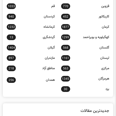
قزوین
قم
1033
770
کاریکاتور
کردستان
940
452
کرمان
کرمانشاه
1232
1877
کهگیلویه و بویراحمد
گردشگری
13
1299
گلستان
گیلان
1404
568
لرستان
مازندران
897
1161
مرکزی
مناطق آزاد
218
563
هرمزگان
1345
همدان
256
یزد
30
جدیدترین مقالات