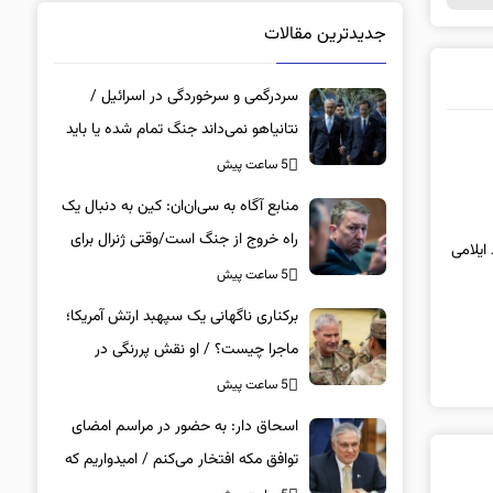
جدیدترین مقالات
سردرگمی و سرخوردگی در اسرائیل /
نتانیاهو نمی‌داند جنگ تمام شده یا باید
آماده نبرد سنگین باشد / توافق ترامپ با
5 ساعت پیش
ایران بزرگ‌ترین شکست برای تل‌آویو است
منابع آگاه به سی‌ان‌ان: کین به دنبال یک
راه خروج از جنگ است/وقتی ژنرال برای
پایان جنگ دست به دامان حلقه ترامپ
5 ساعت پیش
می‌شود/ما درگیر یک بازی موش و گربه
برکناری ناگهانی یک سپهبد ارتش آمریکا؛
هستیم
ماجرا چیست؟ / او نقش پررنگی در
مدیریت جنگ داشت
5 ساعت پیش
اسحاق‌ دار: به حضور در مراسم امضای
توافق مکه افتخار می‌کنم / امیدواریم که
منجر به صلح و ثبات منطقه‌ای شود