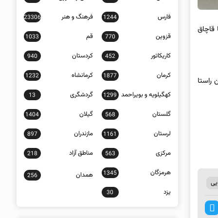
فارس
فرهنگ و هنر
23306
1244
 قاچاق
قزوین
قم
1033
770
کاریکاتور
کردستان
940
452
کرمان
کرمانشاه
1232
1877
مه داد: در این راستا
کهگیلویه و بویراحمد
گردشگری
13
1299
گلستان
گیلان
1404
568
لرستان
مازندران
897
1161
مرکزی
مناطق آزاد
218
563
هرمزگان
1345
همدان
256
یی
یزد
30