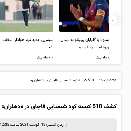
‹
 به فینال
سرمربی جدید تیم هوادار انتخاب
پیروزی اینتر برای تثبیت
شد
صدرنشینی/ افزایش فاصله با
ناپولی
7 ماه پیش
7 ماه پیش
Home
»
کشف 510 کیسه کود شیمیایی قاچاق در «دهلران»
کشف 510 کیسه کود شیمیایی قاچاق در «دهلران»
زمان انتشار: 19 آگوست 2021 ساعت 12:35