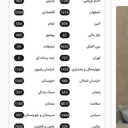
اخبار ورزشی
اردبیل
903
21392
اصفهان
اقتصادی
12068
1616
البرز
ایلام
584
809
بازار مالی
بوشهر
485
32
بین الملل
تبلیغات
54
9653
تهران
چند رسانه ای
0
757
چهارمحال و بختیاری
خراسان رضوی
1161
1455
خراسان شمالی
خوزستان
1042
980
زنجان
سبک زندگی
397
653
سلامت
سمنان
1185
4877
سیاسی
سیستان و بلوچستان
491
12668
عکس
علمی و فناوری
7632
329