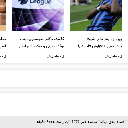
کامبک ناکام منچستریونایتد/
تخلفات مالی در هیئت رشته‌ای
سر
توقف سیتی و شکست چلسی
المپیکی در مازندران
من
7 ماه پیش
7 ماه پیش
7 ما
دسته بندی:
ایلام
شناسه خبر: 1277
زمان مطالعه: 2 دقیقه