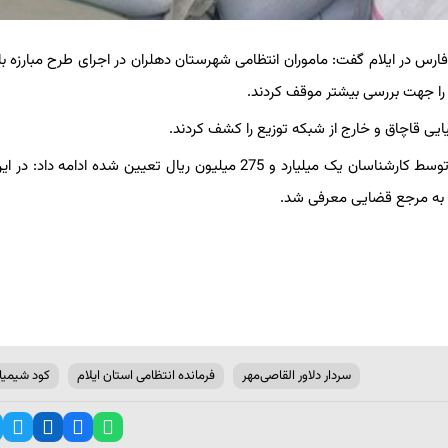
 فارس در ایلام گفت: ماموران انتظامی شهرستان دهلران در اجرای طرح مبارزه با
را جهت بررسی بیشتر موقف کردند.
فرمانده انتظامی استان ایلام با بیان اینکه ارزش محموله کشف شده توسط کارشناسان یک میلیارد و 275 میلیون ریال تعیین شده ادا
 به مرجع قضایی معرفی شد.
سردار دلاور القاصی‌مهر
فرمانده انتظامی استان ایلام
کود شیمیا