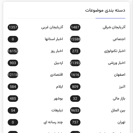
دسته بندی موضوعات
آذربایجان شرقی
آذربایجان غربی
1357
1487
اجتماعی
اخبار استانها
0
15588
اخبار تکنولوژی
اخبار روز
16152
272
اخبار ورزشی
اردبیل
903
21392
اصفهان
اقتصادی
12118
1616
البرز
ایلام
584
809
بازار مالی
بوشهر
485
32
بین الملل
تبلیغات
54
9653
تهران
چند رسانه ای
0
757
چهارمحال و بختیاری
خراسان رضوی
1161
1455