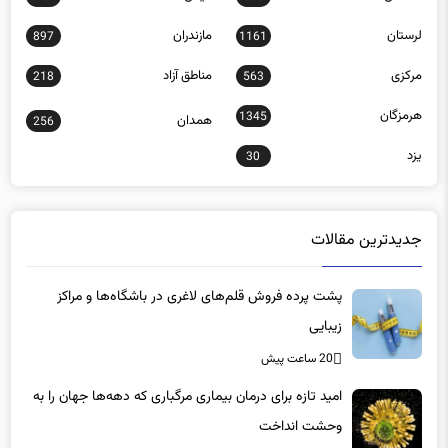
لرستان
مازندران
897
1161
مرکزی
مناطق آزاد
218
563
هرمزگان
1345
همدان
256
یزد
30
جدیدترین مقالات
پشت پرده فروش قلم‌های لاغری در باشگاه‌ها و مراکز
زیبایی
20 ساعت پیش
امید تازه برای درمان بیماری مرگباری که دهه‌ها جهان را به
وحشت انداخت
20 ساعت پیش