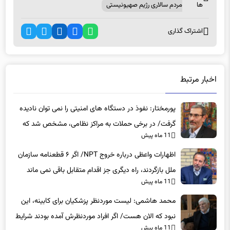
اشتراک گذاری
اخبار مرتبط
پورمختار: نفوذ در دستگاه های امنیتی را نمی توان نادیده
گرفت/ در برخی حملات به مراکز نظامی، مشخص شد که
11 ماه پیش
عوامل نفوذی دخیل بوده‌اند
اظهارات واعظی درباره خروج NPT/ اگر ۶ قطعنامه سازمان
ملل بازگردند، راه دیگری جز اقدام متقابل باقی نمی‌ ماند
11 ماه پیش
محمد هاشمی: لیست موردنظر پزشکیان برای کابینه، این
نبود که الان هست/ اگر افراد موردنظرش آمده بودند شرایط
11 ماه پیش
بهتر بود