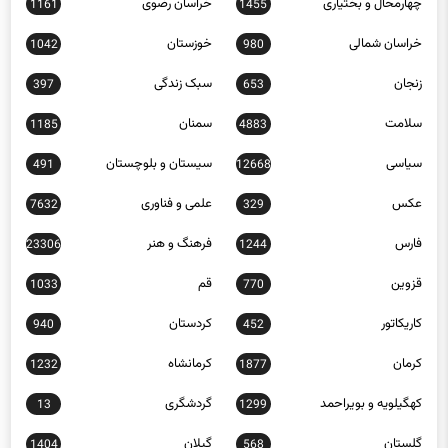
خراسان شمالی
خوزستان
1042
980
زنجان
سبک زندگی
397
653
سلامت
سمنان
1185
4883
سیاسی
سیستان و بلوچستان
491
12668
عکس
علمی و فناوری
7632
329
فارس
فرهنگ و هنر
23306
1244
قزوین
قم
1033
770
کاریکاتور
کردستان
940
452
کرمان
کرمانشاه
1232
1877
کهگیلویه و بویراحمد
گردشگری
13
1299
گلستان
گیلان
1404
568