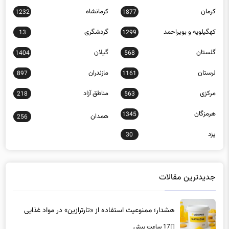
کهگیلویه و بویراحمد
گردشگری
13
1299
گلستان
گیلان
1404
568
لرستان
مازندران
897
1161
مرکزی
مناطق آزاد
218
563
هرمزگان
1345
همدان
256
یزد
30
جدیدترین مقالات
هشدار؛ ممنوعیت استفاده از «تارترازین» در مواد غذایی
17 ساعت پیش