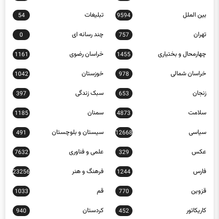
بین الملل
تبلیغات
54
9594
تهران
چند رسانه ای
0
757
چهارمحال و بختیاری
خراسان رضوی
1161
1455
خراسان شمالی
خوزستان
1042
978
زنجان
سبک زندگی
397
653
سلامت
سمنان
1185
4873
سیاسی
سیستان و بلوچستان
491
12668
عکس
علمی و فناوری
7632
329
فارس
فرهنگ و هنر
23256
1244
قزوین
قم
1033
770
کاریکاتور
کردستان
940
452
کرمان
کرمانشاه
1232
1877