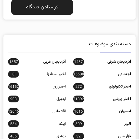
دسته بندی موضوعات
آذربایجان شرقی
آذربایجان غربی
1357
1487
اجتماعی
اخبار استانها
0
15588
اخبار تکنولوژی
اخبار روز
16152
272
اخبار ورزشی
اردبیل
903
21392
اصفهان
اقتصادی
12046
1616
البرز
ایلام
584
809
بازار مالی
بوشهر
485
32