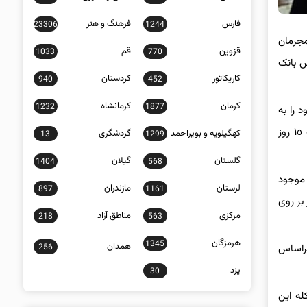
فارس
فرهنگ و هنر
23306
1244
مجرمان
قزوین
قم
1033
770
س بانک
کاریکاتور
کردستان
940
452
کرمان
کرمانشاه
1232
1877
 را به
عنوان اعضای دبیرخانه ستاد مکلف کرد با همفکری و همکاری مرکز انفورماتیک دادگستری استان تهران، سازمان زندان هاو نیروی انتظامی، ظرف ١٥ روز
کهگیلویه و بویراحمد
گردشگری
13
1299
گلستان
گیلان
1404
568
 موجود
لرستان
مازندران
897
1161
بر روی
مرکزی
مناطق آزاد
218
563
هرمزگان
1345
همدان
256
براساس
یزد
30
له این