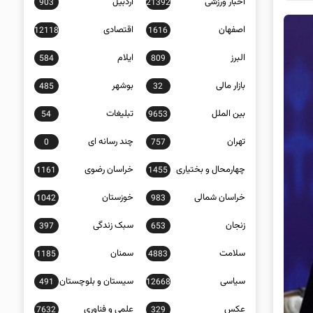
اخبار ورزشی
اردبیل
903
21392
اصفهان
اقتصادی
12118
1616
البرز
ایلام
584
809
بازار مالی
بوشهر
485
32
بین الملل
تبلیغات
54
9653
تهران
چند رسانه ای
0
757
چهارمحال و بختیاری
خراسان رضوی
1161
1455
خراسان شمالی
خوزستان
1042
983
زنجان
سبک زندگی
397
653
سلامت
سمنان
1185
4883
سیاسی
سیستان و بلوچستان
491
12668
عکس
علمی و فناوری
7632
329