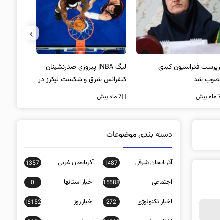
›
پرست فدراسیون کبدی
لیگ NBA| پیروزی صدرنشینان
خط و نشان
صوب شد
کنفرانس شرق و شکست لیکرز در
7 ماه پیش
غیاب جیمز
ه پیش
7 ماه پیش
دسته بندی موضوعات
آذربایجان شرقی
آذربایجان غربی
1357
1487
اجتماعی
اخبار استانها
0
15588
اخبار تکنولوژی
اخبار روز
16152
272