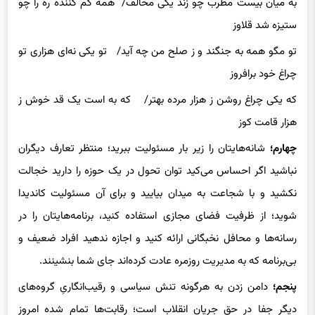
به میان بیست مطرب چو زند یکی مخالف/ همه گم کننده ره را چو
ستیزه شد قلاوز
تو مگو همه به جنگند و ز صلح من چه آید/ تو یکی نه‌ای هزاری تو
چراغ خود برافروز
که یکی چراغ روشن ز هزار مرده بهتر/ که به است یک قد خوش ز
هزار قامت کوز
چهارم؛
شانه‌هایتان را زیر بار مسئولیت ببرید؛ منتظر تعارف دیگران
نباشید اگر احساس می‌کید توان تحول در یک حوزه را دارید خجالت
نکشید و با شجاعت به میدان بیایید و برای آن مسئولیت کاندیدا
شوید؛ از ظرفیت فضای مجازی استفاده کنید، برنامه‌هایتان را در
رسانه‌ها و محافل نخبگانی ارائه کنید و اجازه ندهید افراد ضعیف و
بی‌برنامه که به مدیریت روزمره عادت کرده‌اند جای شما بنشینند.
پنجم؛
دامن زدن به هرگونه تنش سیاسی و رقیب‌انگاریِ گروه‌های
دیگر جفا در حق جریان انقلاب است؛ رقابت‌ها تمام شده امروز