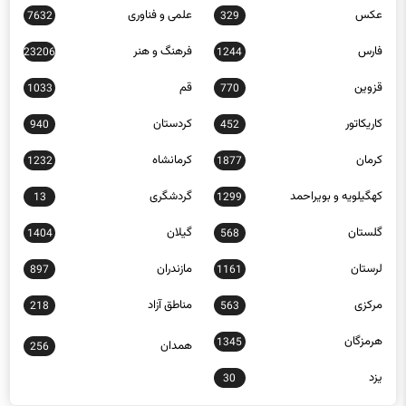
عکس
علمی و فناوری
7632
329
فارس
فرهنگ و هنر
23206
1244
قزوین
قم
1033
770
کاریکاتور
کردستان
940
452
کرمان
کرمانشاه
1232
1877
کهگیلویه و بویراحمد
گردشگری
13
1299
گلستان
گیلان
1404
568
لرستان
مازندران
897
1161
مرکزی
مناطق آزاد
218
563
هرمزگان
1345
همدان
256
یزد
30