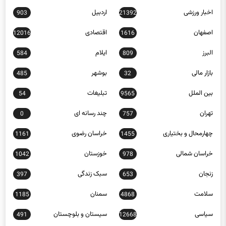
اخبار ورزشی
اردبیل
903
21392
اصفهان
اقتصادی
12016
1616
البرز
ایلام
584
809
بازار مالی
بوشهر
485
32
بین الملل
تبلیغات
54
9565
تهران
چند رسانه ای
0
757
چهارمحال و بختیاری
خراسان رضوی
1161
1455
خراسان شمالی
خوزستان
1042
978
زنجان
سبک زندگی
397
653
سلامت
سمنان
1185
4868
سیاسی
سیستان و بلوچستان
491
12668