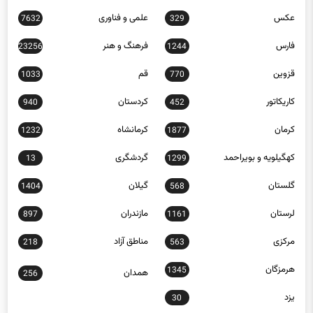
فارس
فرهنگ و هنر
23256
1244
قزوین
قم
1033
770
کاریکاتور
کردستان
940
452
کرمان
کرمانشاه
1232
1877
کهگیلویه و بویراحمد
گردشگری
13
1299
گلستان
گیلان
1404
568
لرستان
مازندران
897
1161
مرکزی
مناطق آزاد
218
563
هرمزگان
1345
همدان
256
یزد
30