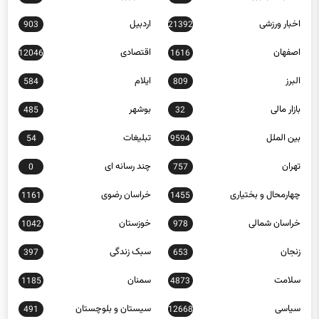
اصفهان
اقتصادی
12046
1616
البرز
ایلام
584
809
بازار مالی
بوشهر
485
32
بین الملل
تبلیغات
54
9594
تهران
چند رسانه ای
0
757
چهارمحال و بختیاری
خراسان رضوی
1161
1455
خراسان شمالی
خوزستان
1042
978
زنجان
سبک زندگی
397
653
سلامت
سمنان
1185
4873
سیاسی
سیستان و بلوچستان
491
12668
عکس
علمی و فناوری
7632
329