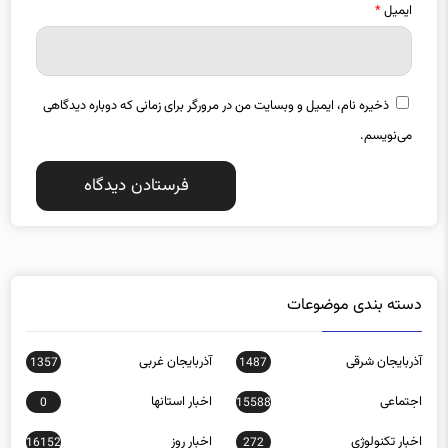
ذخیره نام، ایمیل و وبسایت من در مرورگر برای زمانی که دوباره دیدگاهی
می‌نویسم.
دسته بندی موضوعات
آذربایجان شرقی
آذربایجان غربی
1357
1487
اجتماعی
اخبار استانها
0
15588
اخبار تکنولوژی
اخبار روز
16152
272
اخبار ورزشی
اردبیل
903
21392