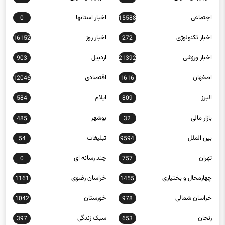
اجتماعی
اخبار استانها
0
15588
اخبار تکنولوژی
اخبار روز
16152
272
اخبار ورزشی
اردبیل
903
21392
اصفهان
اقتصادی
12046
1616
البرز
ایلام
584
809
بازار مالی
بوشهر
485
32
بین الملل
تبلیغات
54
9594
تهران
چند رسانه ای
0
757
چهارمحال و بختیاری
خراسان رضوی
1161
1455
خراسان شمالی
خوزستان
1042
978
زنجان
سبک زندگی
397
653
سلامت
سمنان
1185
4873