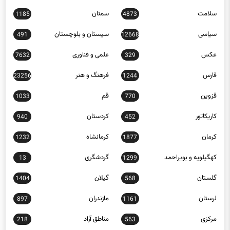
سیاسی
سیستان و بلوچستان
491
12668
عکس
علمی و فناوری
7632
329
فارس
فرهنگ و هنر
23256
1244
قزوین
قم
1033
770
کاریکاتور
کردستان
940
452
کرمان
کرمانشاه
1232
1877
کهگیلویه و بویراحمد
گردشگری
13
1299
گلستان
گیلان
1404
568
لرستان
مازندران
897
1161
مرکزی
مناطق آزاد
218
563
هرمزگان
1345
همدان
256