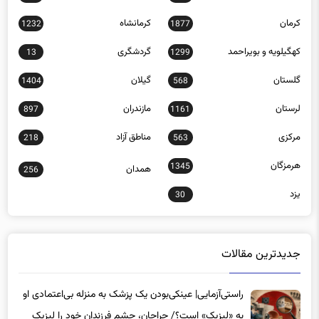
کرمان
کرمانشاه
1232
1877
کهگیلویه و بویراحمد
گردشگری
13
1299
گلستان
گیلان
1404
568
لرستان
مازندران
897
1161
مرکزی
مناطق آزاد
218
563
هرمزگان
1345
همدان
256
یزد
30
جدیدترین مقالات
راستی‌آزمایی| عینکی‌بودن یک پزشک به منزله بی‌اعتمادی او
به «لیزیک» است؟/ جراحان، چشم فرزندان خود را لیزیک
می‌کنند؟
17 ساعت پیش