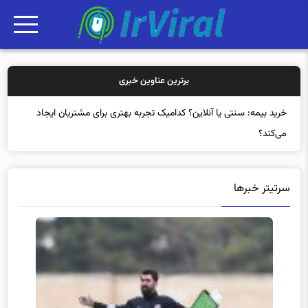
برترین عناوین خبری
خری
سرتیتر خبرها