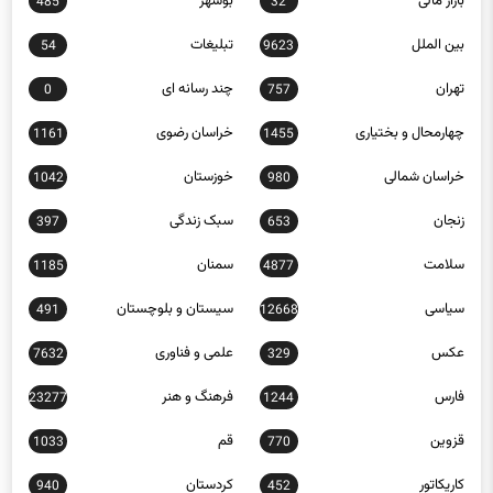
بین الملل
تبلیغات
54
9623
تهران
چند رسانه ای
0
757
چهارمحال و بختیاری
خراسان رضوی
1161
1455
خراسان شمالی
خوزستان
1042
980
زنجان
سبک زندگی
397
653
سلامت
سمنان
1185
4877
سیاسی
سیستان و بلوچستان
491
12668
عکس
علمی و فناوری
7632
329
فارس
فرهنگ و هنر
23277
1244
قزوین
قم
1033
770
کاریکاتور
کردستان
940
452