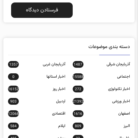
دسته بندی موضوعات
آذربایجان شرقی
آذربایجان غربی
1357
1487
اجتماعی
اخبار استانها
0
15588
اخبار تکنولوژی
اخبار روز
16152
272
اخبار ورزشی
اردبیل
903
21392
اصفهان
اقتصادی
12068
1616
البرز
ایلام
584
809
بازار مالی
بوشهر
485
32