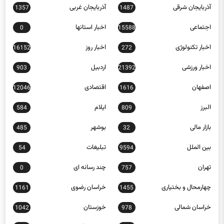
آذربایجان شرقی
آذربایجان غربی
1357
1487
اجتماعی
اخبار استانها
0
15588
اخبار تکنولوژی
اخبار روز
16152
272
اخبار ورزشی
اردبیل
903
21392
اصفهان
اقتصادی
12046
1616
البرز
ایلام
584
809
بازار مالی
بوشهر
485
32
بین الملل
تبلیغات
54
9594
تهران
چند رسانه ای
0
757
چهارمحال و بختیاری
خراسان رضوی
1161
1455
خراسان شمالی
خوزستان
1042
978