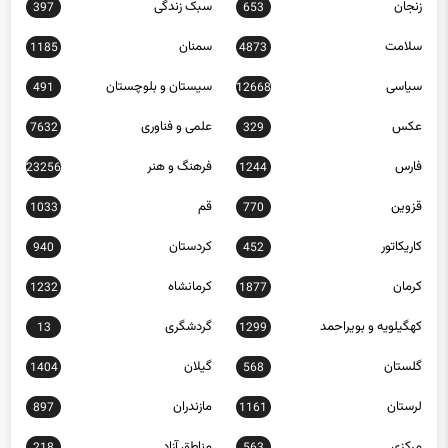
زنجان
سبک زندگی
397
653
سلامت
سمنان
1185
4873
سیاسی
سیستان و بلوچستان
491
12668
عکس
علمی و فناوری
7632
329
فارس
فرهنگ و هنر
23256
1244
قزوین
قم
1033
770
کاریکاتور
کردستان
940
452
کرمان
کرمانشاه
1232
1877
کهگیلویه و بویراحمد
گردشگری
13
1299
گلستان
گیلان
1404
568
لرستان
مازندران
897
1161
مرکزی
مناطق آزاد