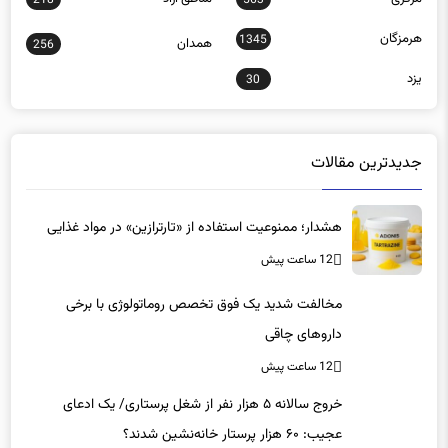
218
563
هرمزگان
1345
همدان
256
یزد
30
جدیدترین مقالات
هشدار؛ ممنوعیت استفاده از «تارترازین» در مواد غذایی
12 ساعت پیش
مخالفت شدید یک فوق تخصص روماتولوژی با برخی
داروهای چاقی
12 ساعت پیش
خروج سالانه ۵ هزار نفر از شغل پرستاری/ یک ادعای
عجیب: ۶۰ هزار پرستار خانه‌نشین شدند؟