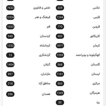
عکس
علمی و فناوری
7632
329
فارس
فرهنگ و هنر
23334
1244
قزوین
قم
1033
770
کاریکاتور
کردستان
940
452
کرمان
کرمانشاه
1232
1877
کهگیلویه و بویراحمد
گردشگری
13
1299
گلستان
گیلان
1404
568
لرستان
مازندران
897
1161
مرکزی
مناطق آزاد
218
563
هرمزگان
1345
همدان
256
یزد
30