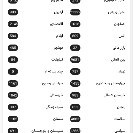
اخبار تکنولوژی
اخبار روز
16152
272
اخبار ورزشی
اردبیل
903
21392
اصفهان
اقتصادی
12145
1616
البرز
ایلام
584
809
بازار مالی
بوشهر
485
32
بین الملل
تبلیغات
54
9681
تهران
چند رسانه ای
0
757
چهارمحال و بختیاری
خراسان رضوی
1161
1455
خراسان شمالی
خوزستان
1042
983
زنجان
سبک زندگی
397
653
سلامت
سمنان
1185
4883
سیاسی
سیستان و بلوچستان
491
12668