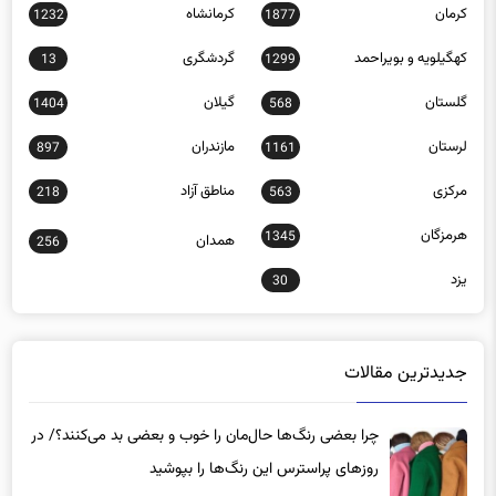
کرمان
کرمانشاه
1232
1877
کهگیلویه و بویراحمد
گردشگری
13
1299
گلستان
گیلان
1404
568
لرستان
مازندران
897
1161
مرکزی
مناطق آزاد
218
563
هرمزگان
1345
همدان
256
یزد
30
جدیدترین مقالات
چرا بعضی رنگ‌ها حال‌مان را خوب و بعضی بد می‌کنند؟/ در
روزهای پراسترس این رنگ‌ها را بپوشید