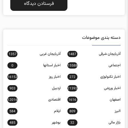
دسته بندی موضوعات
آذربایجان شرقی
آذربایجان غربی
1357
1487
اجتماعی
اخبار استانها
0
15588
اخبار تکنولوژی
اخبار روز
16152
272
اخبار ورزشی
اردبیل
903
21392
اصفهان
اقتصادی
12016
1616
البرز
ایلام
584
809
بازار مالی
بوشهر
485
32