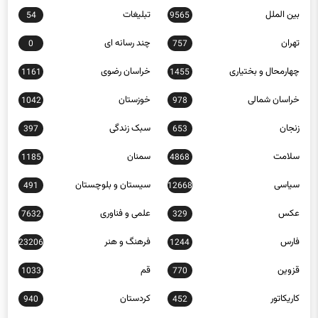
بین الملل
تبلیغات
54
9565
تهران
چند رسانه ای
0
757
چهارمحال و بختیاری
خراسان رضوی
1161
1455
خراسان شمالی
خوزستان
1042
978
زنجان
سبک زندگی
397
653
سلامت
سمنان
1185
4868
سیاسی
سیستان و بلوچستان
491
12668
عکس
علمی و فناوری
7632
329
فارس
فرهنگ و هنر
23206
1244
قزوین
قم
1033
770
کاریکاتور
کردستان
940
452