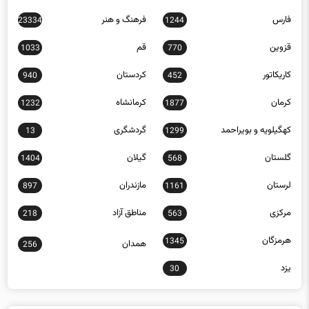
عکس
علمی و فناوری
7632
329
فارس
فرهنگ و هنر
23334
1244
قزوین
قم
1033
770
کاریکاتور
کردستان
940
452
کرمان
کرمانشاه
1232
1877
کهگیلویه و بویراحمد
گردشگری
13
1299
گلستان
گیلان
1404
568
لرستان
مازندران
897
1161
مرکزی
مناطق آزاد
218
563
هرمزگان
1345
همدان
256
یزد
30