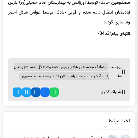
وی گفت: این حادثه ۴ نفر حادثه دیده ۳ مصدوم و ۱ فوتی داشت که
مصدومین حادثه توسط اورژانس به بیمارستان امام خمینی(ره) پارس
آبادمغان انتقال داده شده و فوتی حادثه توسط عوامل هلال احمر
رهاسازی گردید.
انتهای پیام/3463/
برچسب
تصادف محمدعلی هادی رییس جمعیت هلال احمر شهرستان
ها
پارس آباد رییس پلیس راه راستان اردبیل سیدمحمد صفوی
اشتراک گذاری
اخبار مرتبط