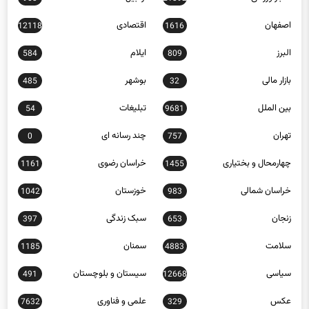
اخبار ورزشی
اردبیل
903
21392
اصفهان
اقتصادی
12118
1616
البرز
ایلام
584
809
بازار مالی
بوشهر
485
32
بین الملل
تبلیغات
54
9681
تهران
چند رسانه ای
0
757
چهارمحال و بختیاری
خراسان رضوی
1161
1455
خراسان شمالی
خوزستان
1042
983
زنجان
سبک زندگی
397
653
سلامت
سمنان
1185
4883
سیاسی
سیستان و بلوچستان
491
12668