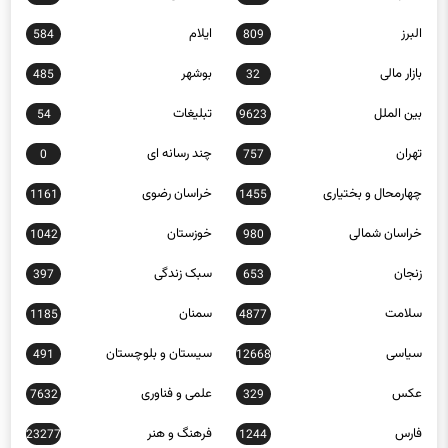
البرز
ایلام
584
809
بازار مالی
بوشهر
485
32
بین الملل
تبلیغات
54
9623
تهران
چند رسانه ای
0
757
چهارمحال و بختیاری
خراسان رضوی
1161
1455
خراسان شمالی
خوزستان
1042
980
زنجان
سبک زندگی
397
653
سلامت
سمنان
1185
4877
سیاسی
سیستان و بلوچستان
491
12668
عکس
علمی و فناوری
7632
329
فارس
فرهنگ و هنر
23277
1244