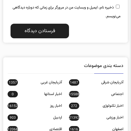
ذخیره نام، ایمیل و وبسایت من در مرورگر برای زمانی که دوباره دیدگاهی
می‌نویسم.
دسته بندی موضوعات
آذربایجان شرقی
آذربایجان غربی
1357
1487
اجتماعی
اخبار استانها
0
15588
اخبار تکنولوژی
اخبار روز
16152
272
اخبار ورزشی
اردبیل
903
21392
اصفهان
اقتصادی
12068
1616