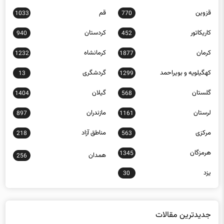
قزوین
قم
1033
770
کاریکاتور
کردستان
940
452
کرمان
کرمانشاه
1232
1877
کهگیلویه و بویراحمد
گردشگری
13
1299
گلستان
گیلان
1404
568
لرستان
مازندران
897
1161
مرکزی
مناطق آزاد
218
563
هرمزگان
1345
همدان
256
یزد
30
جدیدترین مقالات