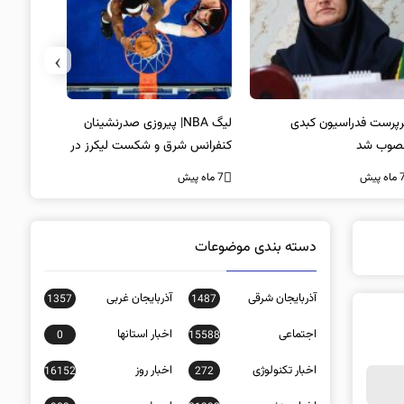
›
پرست فدراسیون کبدی
لیگ NBA| پیروزی صدرنشینان
خط و نشان
صوب شد
کنفرانس شرق و شکست لیکرز در
7 ماه پیش
غیاب جیمز
ه پیش
7 ماه پیش
دسته بندی موضوعات
آذربایجان شرقی
آذربایجان غربی
1357
1487
اجتماعی
اخبار استانها
0
15588
اخبار تکنولوژی
اخبار روز
16152
272