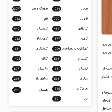
فارس
فرهنگ و هنر
23277
1244
قزوین
قم
1033
770
کاریکاتور
کردستان
940
452
کرمان
کرمانشاه
1232
1877
۳ میلی گرم سدیم در روز وارد بدن
کهگیلویه و بویراحمد
گردشگری
13
1299
رم سدیم باید در روز وارد بدن
گلستان
گیلان
1404
568
است که
لرستان
مازندران
897
1161
مقدار
مرکزی
مناطق آزاد
218
563
هرمزگان
1345
همدان
256
یرها و
یزد
30
لی گرم نمک در هر نصف فنجان
وری حداقل