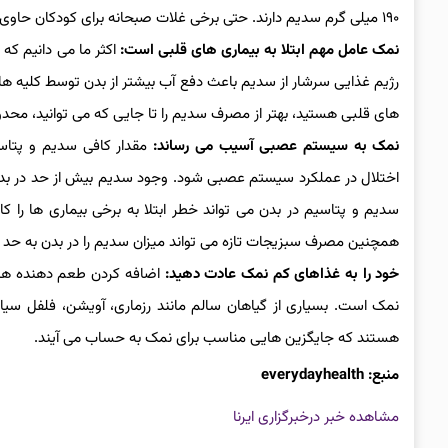
۱۹۰ میلی گرم سدیم دارند. حتی برخی غلات صبحانه برای کودکان حاوی ۲۰۰ تا ۳۰۰ میلی گرم نمک در هر فنجان هستند.
نمک عامل مهم ابتلا به بیماری های قلبی است:
اکثر ما می دانیم که
رژیم غذایی سرشار از سدیم باعث دفع آب بیشتر از بدن توسط کلیه 
های قلبی هستید، بهتر از مصرف سدیم را تا جایی که می توانید، محدو
نمک به سیستم عصبی آسیب می رساند:
مقدار کافی سدیم و پتاس
اختلال در عملکرد سیستم عصبی شود. وجود سدیم بیش از حد در بدن
سدیم و پتاسیم در بدن می تواند خطر ابتلا به برخی بیماری ها 
همچنین مصرف سبزیجات تازه می تواند میزان سدیم را در بدن به حد ت
خود را به غذاهای کم نمک عادت دهید:
اضافه کردن طعم دهنده ها
نمک است. بسیاری از گیاهان سالم مانند رزماری، آویشن، فلفل سیاه 
هستند که جایگزین هایی مناسب برای نمک به حساب می آیند.
منبع: everydayhealth
مشاهده خبر در
خبرگزاری ایرنا