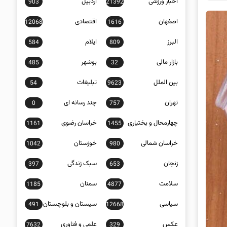
اخبار ورزشی
اردبیل
903
21392
اصفهان
اقتصادی
12068
1616
البرز
ایلام
584
809
بازار مالی
بوشهر
485
32
بین الملل
تبلیغات
54
9623
تهران
چند رسانه ای
0
757
چهارمحال و بختیاری
خراسان رضوی
1161
1455
خراسان شمالی
خوزستان
1042
980
زنجان
سبک زندگی
397
653
سلامت
سمنان
1185
4877
سیاسی
سیستان و بلوچستان
491
12668
عکس
علمی و فناوری
7632
329