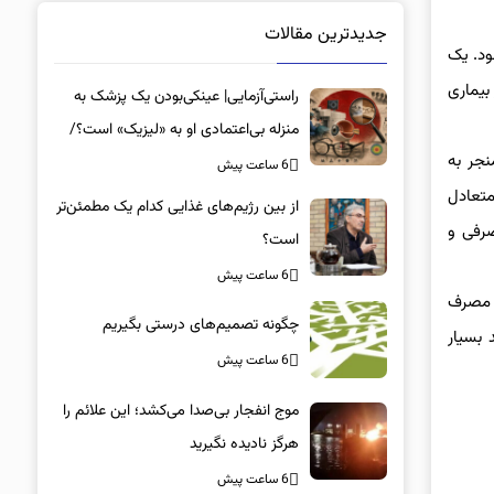
جدیدترین مقالات
ود. یک
بیماری
راستی‌آزمایی| عینکی‌بودن یک پزشک به
منزله بی‌اعتمادی او به «لیزیک» است؟/
جر به
جراحان، چشم فرزندان خود را لیزیک
6 ساعت پیش
می‌کنند؟
متعادل
از بین رژیم‌های غذایی کدام یک مطمئن‌تر
رفی و
است؟‌
6 ساعت پیش
 مصرف
چگونه تصمیم‌های درستی بگیریم
 بسیار
6 ساعت پیش
موج انفجار بی‌صدا می‌کشد؛ این علائم را
هرگز نادیده نگیرید
6 ساعت پیش