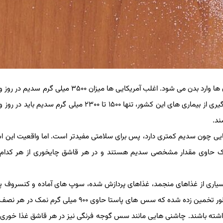
مقادیر زیادی از سدیم و نمک از طریق غذاهای فراوری شده در رستوران ها وارد بدن می شود. اغلب آمریکایی ها میزان ۵۰۰
شان می کنند و این در حالی است که بنا به توصیه مرکز کنترل و پیشگیری از بیماری های این کشور، تنها ۱۵۰۰ تا ۲۳۰۰ میلی گ
ند.
یی چون سدیم کمتری دارد، پس برای سلامتی مفیدتر است. اما واقعیت این 
 حاوی مقدار مشخصی سدیم هستند و در هر قاشق چایخوری از هر کدام، 
یاری از غذاهای منجمد، غذاهای پردازش شده، سوپ های آماده و کنسروف پن
گوشت های پردازش شده، حاوی منابع پنهان سدیم هستند. حتی اینطور تخمین زده شده که سس های پاستا حاوی ۹۰۰ می
د در هر نصف فنجان ۴۰۰ میلی گرم سدیم داشته باشند. چاشنی هایی مانند سس گوجه فرنگی نیز در هر قاشق غذا خ