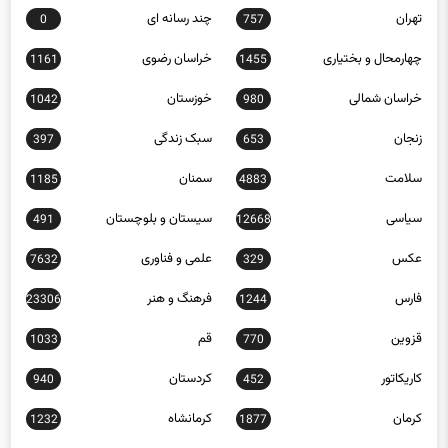
چهارمحال و بختیاری
خراسان رضوی
1161
1455
خراسان شمالی
خوزستان
1042
980
زنجان
سبک زندگی
397
653
سلامت
سمنان
1185
4883
سیاسی
سیستان و بلوچستان
491
12668
عکس
علمی و فناوری
7632
329
فارس
فرهنگ و هنر
23306
1244
قزوین
قم
1033
770
کاریکاتور
کردستان
940
452
کرمان
کرمانشاه
1232
1877
کهگیلویه و بویراحمد
گردشگری
13
1299