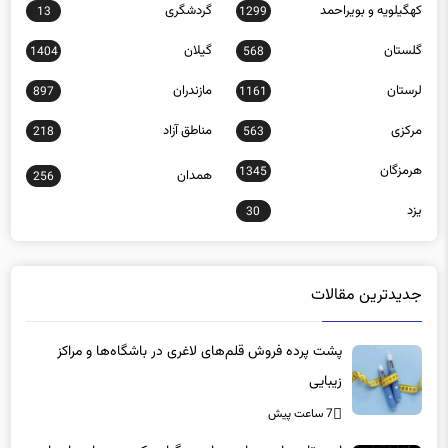
گلستان
گیلان
1404
568
لرستان
مازندران
897
1161
مرکزی
مناطق آزاد
218
563
هرمزگان
1345
همدان
256
یزد
30
جدیدترین مقالات
پشت پرده فروش قلم‌های لاغری در باشگاه‌ها و مراکز
زیبایی
7 ساعت پیش
امید تازه برای درمان بیماری مرگباری که دهه‌ها جهان را به