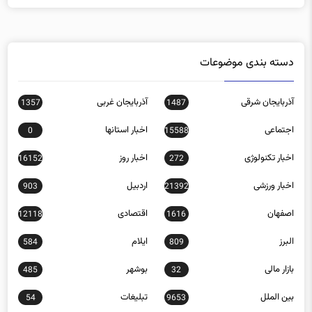
دسته بندی موضوعات
آذربایجان شرقی
آذربایجان غربی
1357
1487
اجتماعی
اخبار استانها
0
15588
اخبار تکنولوژی
اخبار روز
16152
272
اخبار ورزشی
اردبیل
903
21392
اصفهان
اقتصادی
12118
1616
البرز
ایلام
584
809
بازار مالی
بوشهر
485
32
بین الملل
تبلیغات
54
9653
تهران
چند رسانه ای
0
757