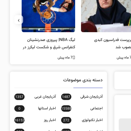
›
پرست فدراسیون کبدی
لیگ NBA| پیروزی صدرنشینان
خط و نشان
صوب شد
کنفرانس شرق و شکست لیکرز در
7 ماه پیش
غیاب جیمز
ه پیش
7 ماه پیش
دسته بندی موضوعات
آذربایجان شرقی
آذربایجان غربی
1357
1487
اجتماعی
اخبار استانها
0
15588
اخبار تکنولوژی
اخبار روز
16152
272