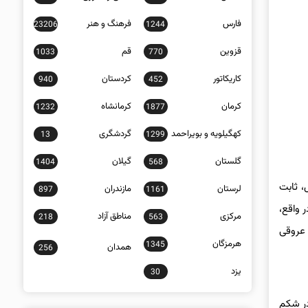
فارس
فرهنگ و هنر
23206
1244
قزوین
قم
1033
770
کاریکاتور
کردستان
940
452
کرمان
کرمانشاه
1232
1877
کهگیلویه و بویراحمد
گردشگری
13
1299
گلستان
گیلان
1404
568
، ثابت
لرستان
مازندران
897
1161
 واقع،
مرکزی
مناطق آزاد
218
563
 عروقی
هرمزگان
1345
همدان
256
یزد
30
در شکم