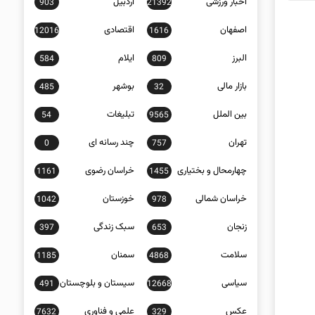
اخبار ورزشی
اردبیل
903
21392
اصفهان
اقتصادی
12016
1616
البرز
ایلام
584
809
بازار مالی
بوشهر
485
32
بین الملل
تبلیغات
54
9565
تهران
چند رسانه ای
0
757
چهارمحال و بختیاری
خراسان رضوی
1161
1455
خراسان شمالی
خوزستان
1042
978
زنجان
سبک زندگی
397
653
سلامت
سمنان
1185
4868
سیاسی
سیستان و بلوچستان
491
12668
عکس
علمی و فناوری
7632
329