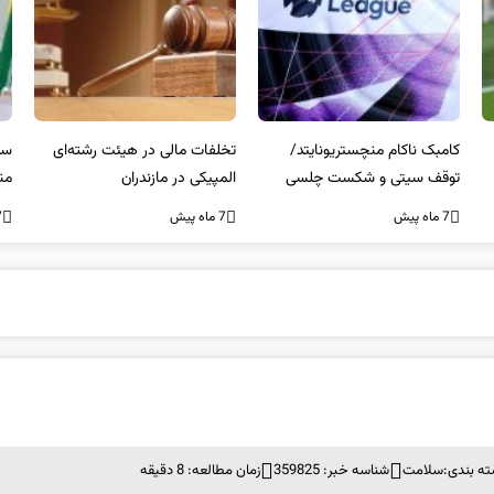
کامبک ناکام منچستریونایتد/
تخلفات مالی در هیئت رشته‌ای
سر
توقف سیتی و شکست چلسی
المپیکی در مازندران
من
7 ماه پیش
7 ماه پیش
7 ما
ه بندی:
سلامت
شناسه خبر: 359825
زمان مطالعه: 8 دقیقه