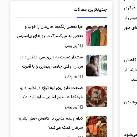
 دیگری
جدیدترین مقالات
 از ۹۴ سانتیمتر و برای زنان بیش از
چرا بعضی رنگ‌ها حال‌مان را خوب و
ای دور
بعضی بد می‌کنند؟/ در روزهای پراسترس
این رنگ‌ها را بپوشید
1 روز پیش
هشدار نسبت به «بی‌حسی عاطفی» در
ه کاهش
مردان؛ وقتی جامعه بیماری را با قدرت
ند، از
اشتباه می‌گیرد
1 روز پیش
صنعت دارو روی لبه تیغ؛ در تولید دارو
خودکفا هستیم اما زیر سایه واردات/
نوشیدن
کدام داروها این روزها کمیاب شده‌اند؟/
1 روز پیش
«کشور سه ماه ذخیره دارویی دارد»
کدام وعده غذایی به کاهش خطر ابتلا به
سرطان کمک می‌کند؟
می‌شود