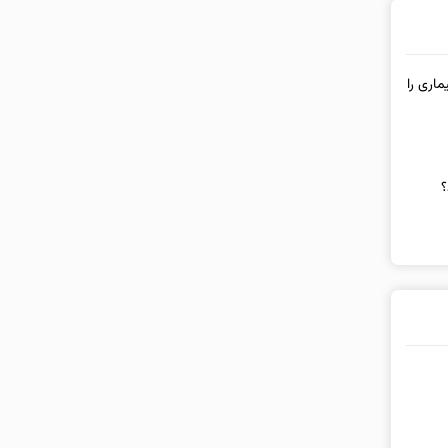
اری را
؟