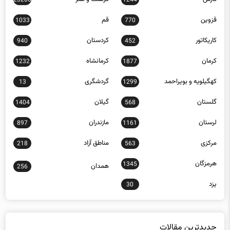
فارس
فرهنگ و هنر
23206
1244
قزوین
قم
1033
770
کاریکاتور
کردستان
940
452
کرمان
کرمانشاه
1232
1877
کهگیلویه و بویراحمد
گردشگری
13
1299
گلستان
گیلان
1404
568
لرستان
مازندران
897
1161
مرکزی
مناطق آزاد
218
563
هرمزگان
1345
همدان
256
یزد
30