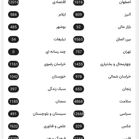
اصفهان
اقتصادی
12016
1616
البرز
ایلام
584
809
بازار مالی
بوشهر
485
32
بین الملل
تبلیغات
54
9565
تهران
چند رسانه ای
0
757
چهارمحال و بختیاری
خراسان رضوی
1161
1455
خراسان شمالی
خوزستان
1042
978
زنجان
سبک زندگی
397
653
سلامت
سمنان
1185
4868
سیاسی
سیستان و بلوچستان
491
12668
عکس
علمی و فناوری
7632
329