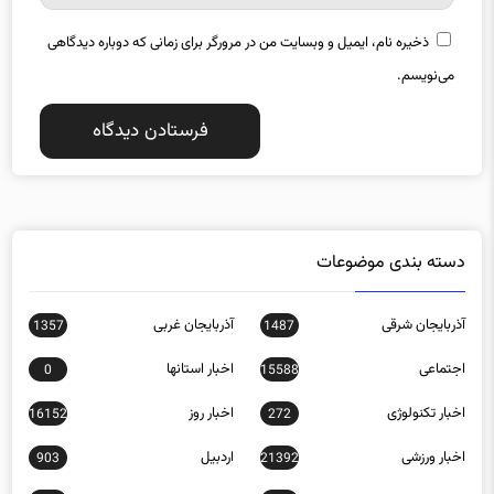
ذخیره نام، ایمیل و وبسایت من در مرورگر برای زمانی که دوباره دیدگاهی
می‌نویسم.
دسته بندی موضوعات
آذربایجان شرقی
آذربایجان غربی
1357
1487
اجتماعی
اخبار استانها
0
15588
اخبار تکنولوژی
اخبار روز
16152
272
اخبار ورزشی
اردبیل
903
21392