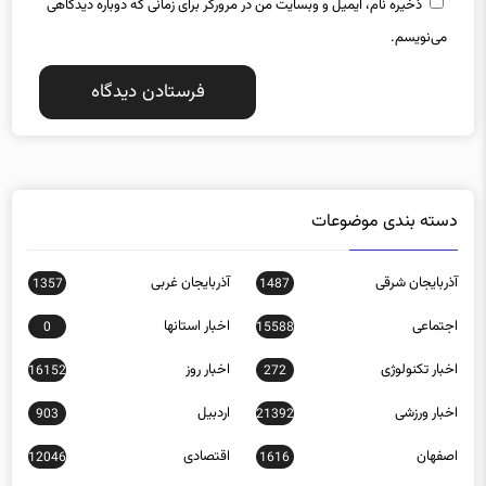
ذخیره نام، ایمیل و وبسایت من در مرورگر برای زمانی که دوباره دیدگاهی
می‌نویسم.
دسته بندی موضوعات
آذربایجان شرقی
آذربایجان غربی
1357
1487
اجتماعی
اخبار استانها
0
15588
اخبار تکنولوژی
اخبار روز
16152
272
اخبار ورزشی
اردبیل
903
21392
اصفهان
اقتصادی
12046
1616