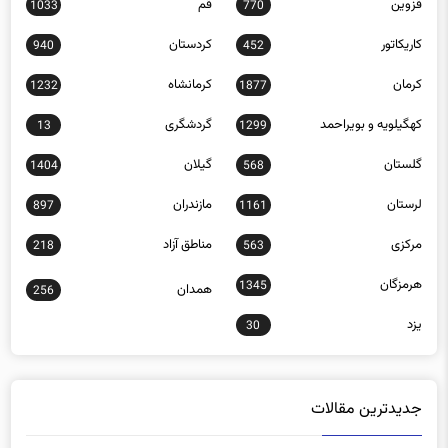
قزوین
قم
1033
770
کاریکاتور
کردستان
940
452
کرمان
کرمانشاه
1232
1877
کهگیلویه و بویراحمد
گردشگری
13
1299
گلستان
گیلان
1404
568
لرستان
مازندران
897
1161
مرکزی
مناطق آزاد
218
563
هرمزگان
1345
همدان
256
یزد
30
جدیدترین مقالات