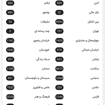
البرز
ایلام
584
809
بازار مالی
بوشهر
485
32
بین الملل
تبلیغات
54
9594
تهران
چند رسانه ای
0
757
چهارمحال و بختیاری
خراسان رضوی
1161
1455
خراسان شمالی
خوزستان
1042
978
زنجان
سبک زندگی
397
653
سلامت
سمنان
1185
4873
سیاسی
سیستان و بلوچستان
491
12668
عکس
علمی و فناوری
7632
329
فارس
فرهنگ و هنر
23256
1244