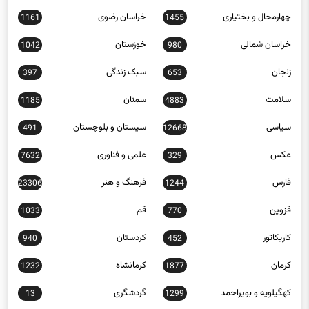
تهران
چند رسانه ای
0
757
چهارمحال و بختیاری
خراسان رضوی
1161
1455
خراسان شمالی
خوزستان
1042
980
زنجان
سبک زندگی
397
653
سلامت
سمنان
1185
4883
سیاسی
سیستان و بلوچستان
491
12668
عکس
علمی و فناوری
7632
329
فارس
فرهنگ و هنر
23306
1244
قزوین
قم
1033
770
کاریکاتور
کردستان
940
452
کرمان
کرمانشاه
1232
1877