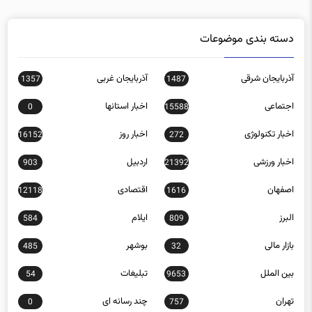
دسته بندی موضوعات
آذربایجان شرقی
آذربایجان غربی
1357
1487
اجتماعی
اخبار استانها
0
15588
اخبار تکنولوژی
اخبار روز
16152
272
اخبار ورزشی
اردبیل
903
21392
اصفهان
اقتصادی
12118
1616
البرز
ایلام
584
809
بازار مالی
بوشهر
485
32
بین الملل
تبلیغات
54
9653