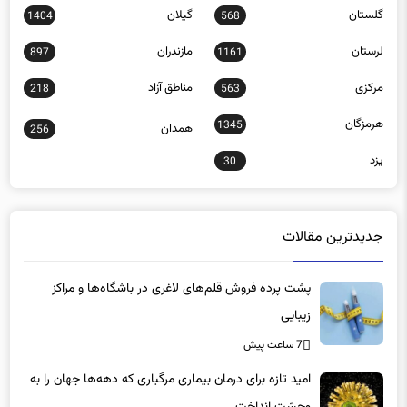
کهگیلویه و بویراحمد
گردشگری
13
1299
گلستان
گیلان
1404
568
لرستان
مازندران
897
1161
مرکزی
مناطق آزاد
218
563
هرمزگان
1345
همدان
256
یزد
30
جدیدترین مقالات
پشت پرده فروش قلم‌های لاغری در باشگاه‌ها و مراکز
زیبایی
7 ساعت پیش
امید تازه برای درمان بیماری مرگباری که دهه‌ها جهان را به