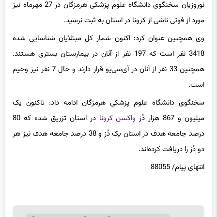
کرونا
در هرمزگان در مهرماه 1400 به 4 روز رسید و به گفته فاطمه
نوروزیان سخنگوی دانشگاه علوم پزشکی هرمزگان در 27 مهرماه نیز
مورد از فوتی ناشی از کرونا در استان به ثبت نرسید.
وی همچنین عنوان کرد: اکنون شمار کل مبتلایان شناسایی شده
3418 نفر است که 197 نفر از آنان در بیمارستان بستری هستند.
همچنین 33 نفر از آنان در آی‌سی‌یو قرار دارند و حال 7 نفر نیز وخیم
است.
سخنگوی دانشگاه علوم پزشکی هرمزگان ادامه داد: تاکنون یک
میلیون و 867 هزار دُز
واکسن کرونا
در استان تزریق شده که 80
درصد جامعه هدف در استان یک دُز و 38 درصد جامعه هدف نیز هر
دو دُز را دریافت کرده‌اند.
انتهای پیام/ 88055