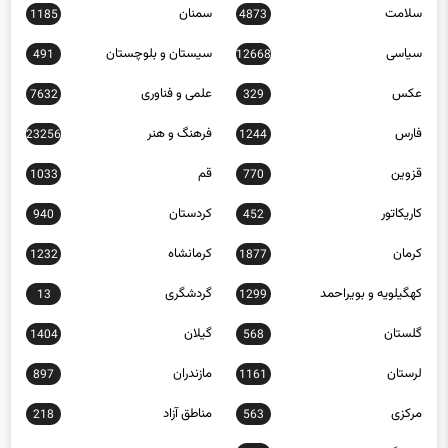
زنجان
سبک زندگی
397
653
سلامت
سمنان
1185
4873
سیاسی
سیستان و بلوچستان
491
12668
عکس
علمی و فناوری
7632
329
فارس
فرهنگ و هنر
23256
1244
قزوین
قم
1033
770
کاریکاتور
کردستان
940
452
کرمان
کرمانشاه
1232
1877
کهگیلویه و بویراحمد
گردشگری
13
1299
گلستان
گیلان
1404
568
لرستان
مازندران
897
1161
مرکزی
مناطق آزاد
218
563