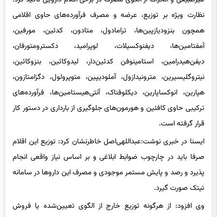
غیرطبیعی و انحراف از الگوی مصرف در برخی اقلام دارویی تأکید کرد:
نظارت ویژه بر توزیع، عرضه و مصرف فرآورده‌های حاوی اقلامی
همچون بنزودیازپین‌ها، ترامادول، متادون، کدئین، مورفین،
آمفتامین‌ها، دیفنوکسیلات، لوپرامید، دکسترومتورفان،
دیفن‌هیدرامین، استامینوفن کدئین‌دار، لیدوکائین، بنزوکائین،
نیتروگلیسیرین، مترونیدازول، آملودیپین، متوپرولول، دگزامتازون،
هپارین، انوکساپارین، دیکلوفناک، آنتی‌هیستامین‌ها، فرآورده‌های
ترکیبی حاوی کافئین و هورمون‌های جلوگیری از بارداری در دستور کار
قرار گرفته است.
ایسنا در خبری نوشت:عبداللهی‌اصل خاطرنشان کرد: توزیع این اقلام
صرفا باید در چارچوب ضوابط ابلاغی و بر اساس نیاز واقعی انجام
پذیرد و رصد و پایش مستمر موجودی و مصرف این داروها در سامانه
تیتک صورت گیرد.