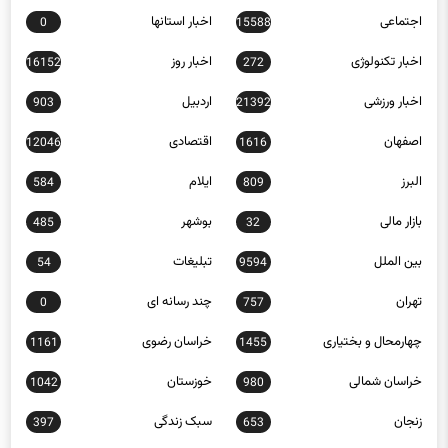
آذربایجان شرقی
آذربایجان غربی
1357
1487
اجتماعی
اخبار استانها
0
15588
اخبار تکنولوژی
اخبار روز
16152
272
اخبار ورزشی
اردبیل
903
21392
اصفهان
اقتصادی
12046
1616
البرز
ایلام
584
809
بازار مالی
بوشهر
485
32
بین الملل
تبلیغات
54
9594
تهران
چند رسانه ای
0
757
چهارمحال و بختیاری
خراسان رضوی
1161
1455
خراسان شمالی
خوزستان
1042
980