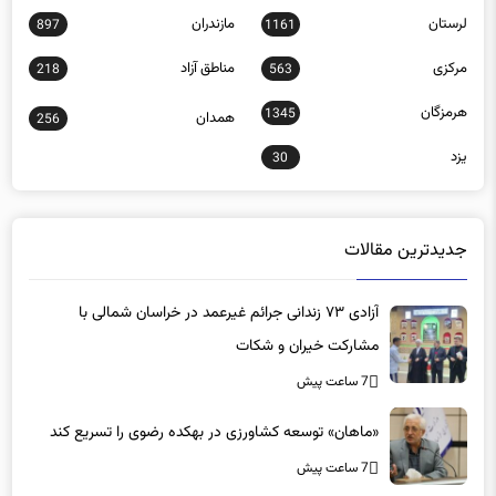
گلستان
گیلان
1404
568
لرستان
مازندران
897
1161
مرکزی
مناطق آزاد
218
563
هرمزگان
1345
همدان
256
یزد
30
جدیدترین مقالات
آزادی ۷۳ زندانی جرائم غیرعمد در خراسان شمالی با
مشارکت خیران و شکات
7 ساعت پیش
«ماهان» توسعه کشاورزی در بهکده رضوی را تسریع کند