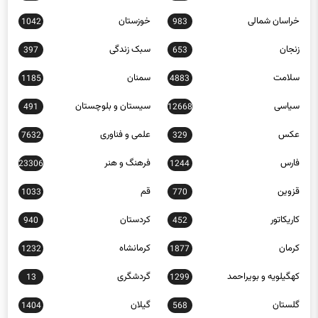
چهارمحال و بختیاری
خراسان رضوی
1161
1455
خراسان شمالی
خوزستان
1042
983
زنجان
سبک زندگی
397
653
سلامت
سمنان
1185
4883
سیاسی
سیستان و بلوچستان
491
12668
عکس
علمی و فناوری
7632
329
فارس
فرهنگ و هنر
23306
1244
قزوین
قم
1033
770
کاریکاتور
کردستان
940
452
کرمان
کرمانشاه
1232
1877
کهگیلویه و بویراحمد
گردشگری
13
1299