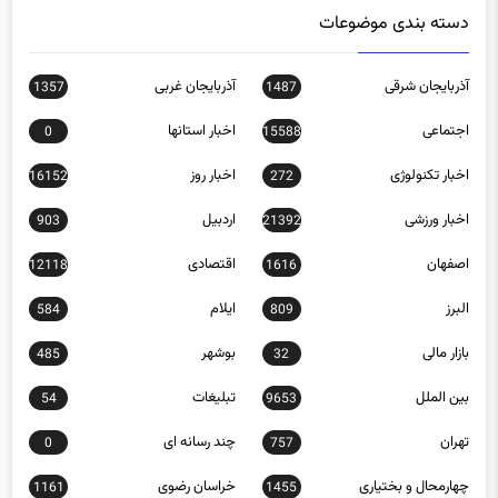
دسته بندی موضوعات
آذربایجان شرقی
آذربایجان غربی
1357
1487
اجتماعی
اخبار استانها
0
15588
اخبار تکنولوژی
اخبار روز
16152
272
اخبار ورزشی
اردبیل
903
21392
اصفهان
اقتصادی
12118
1616
البرز
ایلام
584
809
بازار مالی
بوشهر
485
32
بین الملل
تبلیغات
54
9653
تهران
چند رسانه ای
0
757