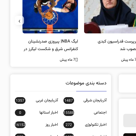
›
پرست فدراسیون کبدی
لیگ NBA| پیروزی صدرنشینان
خط و نشان
صوب شد
کنفرانس شرق و شکست لیکرز در
7 ماه پیش
غیاب جیمز
ه پیش
7 ماه پیش
دسته بندی موضوعات
آذربایجان شرقی
آذربایجان غربی
1357
1487
اجتماعی
اخبار استانها
0
15588
اخبار تکنولوژی
اخبار روز
16152
272