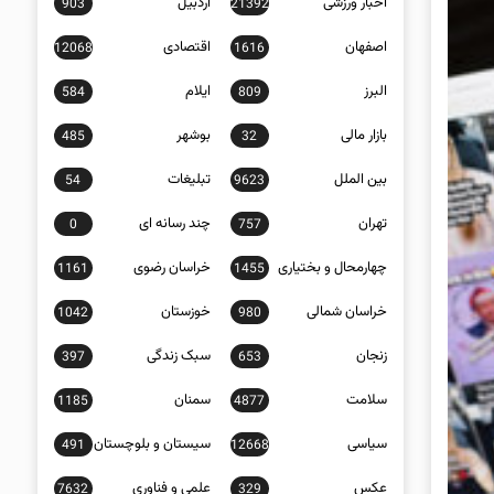
اخبار ورزشی
اردبیل
903
21392
اصفهان
اقتصادی
12068
1616
البرز
ایلام
584
809
بازار مالی
بوشهر
485
32
بین الملل
تبلیغات
54
9623
تهران
چند رسانه ای
0
757
چهارمحال و بختیاری
خراسان رضوی
1161
1455
خراسان شمالی
خوزستان
1042
980
زنجان
سبک زندگی
397
653
سلامت
سمنان
1185
4877
سیاسی
سیستان و بلوچستان
491
12668
عکس
علمی و فناوری
7632
329