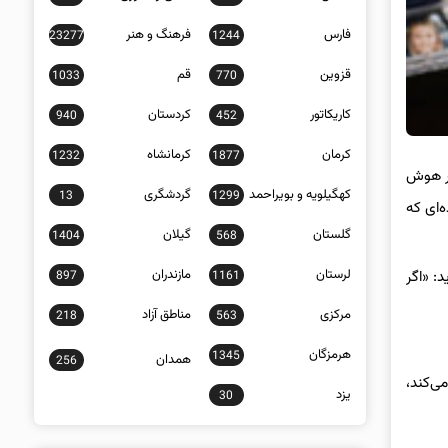
فارس
فرهنگ و هنر
23277
1244
قزوین
قم
1033
770
کاریکاتور
کردستان
940
452
کرمان
کرمانشاه
1232
1877
بر هوش
کهگیلویه و بویراحمد
گردشگری
13
1299
دیده‌ای که
گلستان
گیلان
1404
568
لرستان
مازندران
: «اگر
897
1161
مرکزی
مناطق آزاد
218
563
هرمزگان
1345
همدان
256
فی می‌کند،
یزد
30