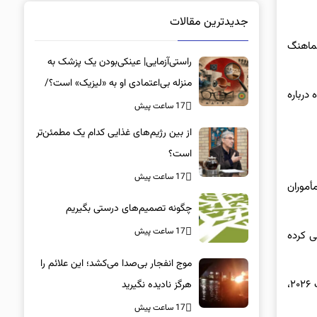
جدیدترین مقالات
ماهنگ
راستی‌آزمایی| عینکی‌بودن یک پزشک به
منزله بی‌اعتمادی او به «لیزیک» است؟/
درباره
جراحان، چشم فرزندان خود را لیزیک
17 ساعت پیش
می‌کنند؟
از بین رژیم‌های غذایی کدام یک مطمئن‌تر
است؟‌
17 ساعت پیش
أموران
چگونه تصمیم‌های درستی بگیریم
17 ساعت پیش
 ردیابی کرده
موج انفجار بی‌صدا می‌کشد؛ این علائم را
اندرو یون، از مؤسسه غیرانتفاعی CivAI، به خبرگزاری فرانسه گفت: «موج رو به رشد اینفلوئنسرهای سیاسی مبتنی بر هوش مصنوعی در انتخابات ۲۰۲۶،
هرگز نادیده نگیرید
17 ساعت پیش