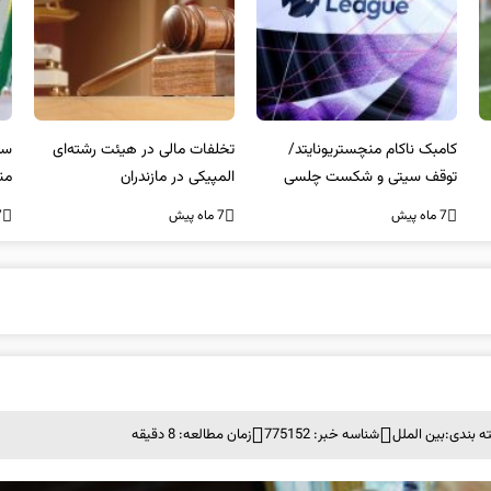
کامبک ناکام منچستریونایتد/
تخلفات مالی در هیئت رشته‌ای
سر
توقف سیتی و شکست چلسی
المپیکی در مازندران
من
7 ماه پیش
7 ماه پیش
7 ما
ه بندی:
بین الملل
شناسه خبر: 775152
زمان مطالعه: 8 دقیقه