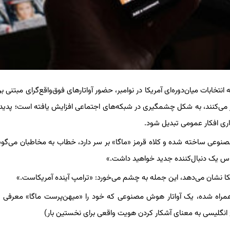
انتخابات میان‌دوره‌ای آمریکا در نوامبر، حضور آواتارهای فوق‌واقع‌گرای مبتنی 
ارهای دونالد ترامپ و جنبش «ماگا» (MAGA) را تکرار می‌کنند، به شکل چشمگیری در شبکه‌های اجتماعی افزایش یافته است؛ پ
کاری افکار عمومی تبدیل شود.
صنوعی ساخته شده و کلاه قرمز «ماگا» بر سر دارد، خطاب به مخاطبان می‌گوید
تگزاس یک دنبال‌کننده جدید خواهید داشت.»
یکا نشان می‌دهد، این جمله به چشم می‌خورد: «ترامپ آینده آمریکاست.»
ن در کلیپی در اینستاگرام که با موسیقی مشهور «YMCA» همراه شده، یک آواتار هوش مصنوعی که خود را «میهن‌پرست ماگا» معر
 انگلیسی به معنای آشکار کردن هویت واقعی برای نخستین بار)