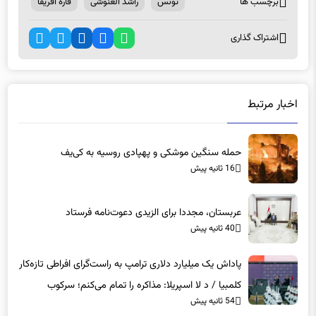
برچسب ها
تونس
راشد الغنوشی
قاره آفریقا
اشتراک گذاری
اخبار مرتبط
حمله سنگین موشکی و پهپادی روسیه به کی‌یف
16 ثانیه پیش
عربستان، مجددا برای الزیدی دعوت‌نامه فرستاد
40 ثانیه پیش
پاداش یک میلیارد دلاری ترامپ به راست‌گرای افراطی تازه‌کار
کلمبیا / د لا اسپریلا: مذاکره را تمام می‌کنم؛ سرکوب
54 ثانیه پیش
می‌کنم؛ ۴۰ درصد دولت را دور می‌ریزم