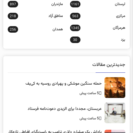
لرستان
مازندران
897
1161
مرکزی
مناطق آزاد
218
563
هرمزگان
1345
همدان
256
یزد
30
جدیدترین مقالات
حمله سنگین موشکی و پهپادی روسیه به کی‌یف
5 ساعت پیش
عربستان، مجددا برای الزیدی دعوت‌نامه فرستاد
5 ساعت پیش
پاداش یک میلیارد دلاری ترامپ به راست‌گرای افراطی تازه‌کار