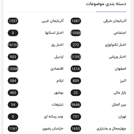
دسته بندی موضوعات
آذربایجان شرقی
آذربایجان غربی
1357
1487
اجتماعی
اخبار استانها
0
15588
اخبار تکنولوژی
اخبار روز
16152
272
اخبار ورزشی
اردبیل
903
21392
اصفهان
اقتصادی
12068
1616
البرز
ایلام
584
809
بازار مالی
بوشهر
485
32
بین الملل
تبلیغات
54
9646
تهران
چند رسانه ای
0
757
چهارمحال و بختیاری
خراسان رضوی
1161
1455