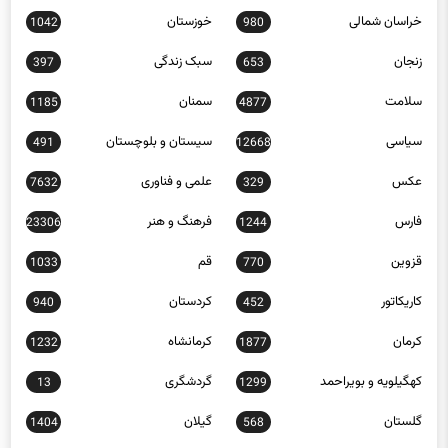
خراسان شمالی
خوزستان
1042
980
زنجان
سبک زندگی
397
653
سلامت
سمنان
1185
4877
سیاسی
سیستان و بلوچستان
491
12668
عکس
علمی و فناوری
7632
329
فارس
فرهنگ و هنر
23306
1244
قزوین
قم
1033
770
کاریکاتور
کردستان
940
452
کرمان
کرمانشاه
1232
1877
کهگیلویه و بویراحمد
گردشگری
13
1299
گلستان
گیلان
1404
568