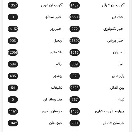
آذربایجان شرقی
آذربایجان غربی
1357
1487
اجتماعی
اخبار استانها
0
15588
اخبار تکنولوژی
اخبار روز
16152
272
اخبار ورزشی
اردبیل
903
21392
اصفهان
اقتصادی
12068
1616
البرز
ایلام
584
809
بازار مالی
بوشهر
485
32
بین الملل
تبلیغات
54
9623
تهران
چند رسانه ای
0
757
چهارمحال و بختیاری
خراسان رضوی
1161
1455
خراسان شمالی
خوزستان
1042
980