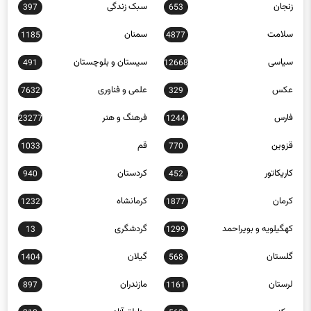
زنجان
سبک زندگی
397
653
سلامت
سمنان
1185
4877
سیاسی
سیستان و بلوچستان
491
12668
عکس
علمی و فناوری
7632
329
فارس
فرهنگ و هنر
23277
1244
قزوین
قم
1033
770
کاریکاتور
کردستان
940
452
کرمان
کرمانشاه
1232
1877
کهگیلویه و بویراحمد
گردشگری
13
1299
گلستان
گیلان
1404
568
لرستان
مازندران
897
1161