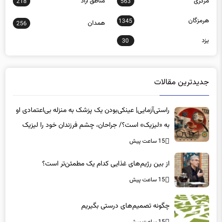
مرکزی
مناطق آزاد
218
563
هرمزگان
1345
همدان
256
یزد
30
جدیدترین مقالات
راستی‌آزمایی| عینکی‌بودن یک پزشک به منزله بی‌اعتمادی او
به «لیزیک» است؟/ جراحان، چشم فرزندان خود را لیزیک
می‌کنند؟
15 ساعت پیش
از بین رژیم‌های غذایی کدام یک مطمئن‌تر است؟‌
15 ساعت پیش
چگونه تصمیم‌های درستی بگیریم
15 ساعت پیش