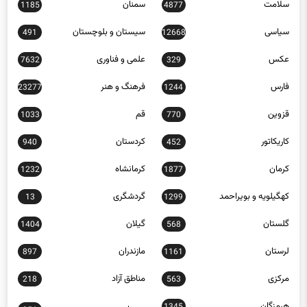
سیاسی
سیستان و بلوچستان
491
12668
عکس
علمی و فناوری
7632
329
فارس
فرهنگ و هنر
23277
1244
قزوین
قم
1033
770
کاریکاتور
کردستان
940
452
کرمان
کرمانشاه
1232
1877
کهگیلویه و بویراحمد
گردشگری
13
1299
گلستان
گیلان
1404
568
لرستان
مازندران
897
1161
مرکزی
مناطق آزاد
218
563
هرمزگان
1345
همدان
256