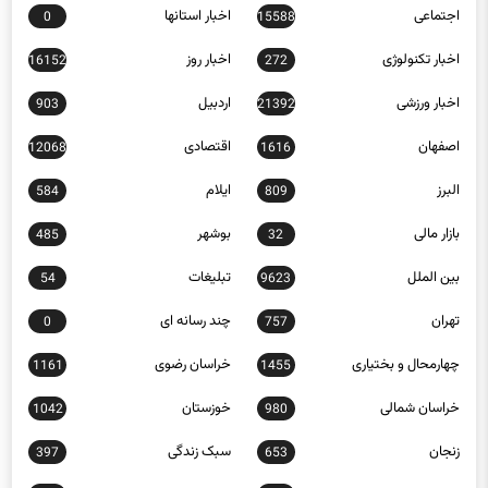
اخبار تکنولوژی
اخبار روز
16152
272
اخبار ورزشی
اردبیل
903
21392
اصفهان
اقتصادی
12068
1616
البرز
ایلام
584
809
بازار مالی
بوشهر
485
32
بین الملل
تبلیغات
54
9623
تهران
چند رسانه ای
0
757
چهارمحال و بختیاری
خراسان رضوی
1161
1455
خراسان شمالی
خوزستان
1042
980
زنجان
سبک زندگی
397
653
سلامت
سمنان
1185
4877