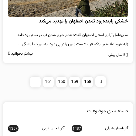
خشکی زاینده‌رود تمدن اصفهان را تهدید می‌کند
مدیرعامل آبفای استان اصفهان گفت: عدم جاری شدن آب در بستر رودخانه
زاینده‌رود علاوه بر اینکه فرونشست زمین را در پی دارد، به میراث فرهنگی...
بیشتر بخوانید
5 سال پیش
162
161
160
159
158
دسته بندی موضوعات
آذربایجان شرقی
آذربایجان غربی
1357
1487
اجتماعی
اخبار استانها
0
15588