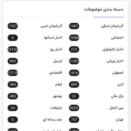
دسته بندی موضوعات
آذربایجان شرقی
آذربایجان غربی
1357
1487
اجتماعی
اخبار استانها
0
15588
اخبار تکنولوژی
اخبار روز
16152
272
اخبار ورزشی
اردبیل
903
21392
اصفهان
اقتصادی
12118
1616
البرز
ایلام
584
809
بازار مالی
بوشهر
485
32
بین الملل
تبلیغات
54
9653
تهران
چند رسانه ای
0
757