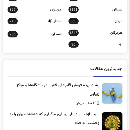
لرستان
مازندران
897
1161
مرکزی
مناطق آزاد
218
563
هرمزگان
1345
همدان
256
یزد
30
جدیدترین مقالات
پشت پرده فروش قلم‌های لاغری در باشگاه‌ها و مراکز
زیبایی
19 ساعت پیش
امید تازه برای درمان بیماری مرگباری که دهه‌ها جهان را به
وحشت انداخت