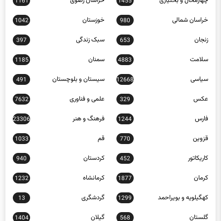
چهارمحال و بختیاری
خراسان رضوی
1161
1455
خراسان شمالی
خوزستان
1042
980
زنجان
سبک زندگی
397
653
سلامت
سمنان
1185
4883
سیاسی
سیستان و بلوچستان
491
12668
عکس
علمی و فناوری
7632
329
فارس
فرهنگ و هنر
23306
1244
قزوین
قم
1033
770
کاریکاتور
کردستان
940
452
کرمان
کرمانشاه
1232
1877
کهگیلویه و بویراحمد
گردشگری
13
1299
گلستان
گیلان
1404
568