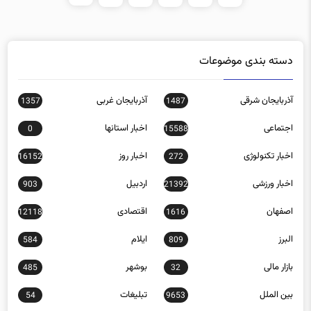
دسته بندی موضوعات
آذربایجان شرقی
آذربایجان غربی
1357
1487
اجتماعی
اخبار استانها
0
15588
اخبار تکنولوژی
اخبار روز
16152
272
اخبار ورزشی
اردبیل
903
21392
اصفهان
اقتصادی
12118
1616
البرز
ایلام
584
809
بازار مالی
بوشهر
485
32
بین الملل
تبلیغات
54
9653