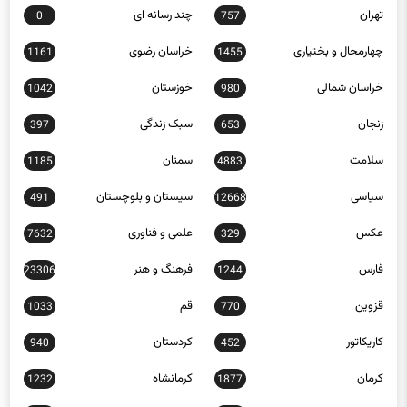
تهران
چند رسانه ای
0
757
چهارمحال و بختیاری
خراسان رضوی
1161
1455
خراسان شمالی
خوزستان
1042
980
زنجان
سبک زندگی
397
653
سلامت
سمنان
1185
4883
سیاسی
سیستان و بلوچستان
491
12668
عکس
علمی و فناوری
7632
329
فارس
فرهنگ و هنر
23306
1244
قزوین
قم
1033
770
کاریکاتور
کردستان
940
452
کرمان
کرمانشاه
1232
1877