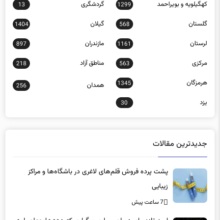
کهگیلویه و بویراحمد
گردشگری
13
1299
گلستان
گیلان
1404
568
لرستان
مازندران
897
1161
مرکزی
مناطق آزاد
218
563
هرمزگان
1345
همدان
256
یزد
30
جدیدترین مقالات
پشت پرده فروش قلم‌های لاغری در باشگاه‌ها و مراکز
زیبایی
7 ساعت پیش