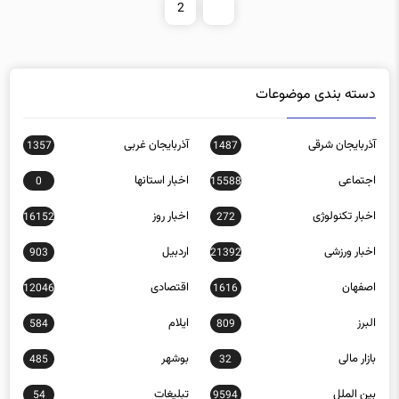
2
1
دسته بندی موضوعات
آذربایجان شرقی
آذربایجان غربی
1357
1487
اجتماعی
اخبار استانها
0
15588
اخبار تکنولوژی
اخبار روز
16152
272
اخبار ورزشی
اردبیل
903
21392
اصفهان
اقتصادی
12046
1616
البرز
ایلام
584
809
بازار مالی
بوشهر
485
32
بین الملل
تبلیغات
54
9594