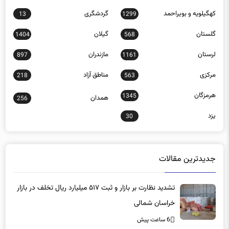
کهگیلویه و بویراحمد
گردشگری
13
1299
گلستان
گیلان
1404
568
لرستان
مازندران
897
1161
مرکزی
مناطق آزاد
218
563
هرمزگان
1345
همدان
256
یزد
30
جدیدترین مقالات
تشدید نظارت بر بازار و ثبت ۵۱۷ میلیارد ریال تخلف در بازار
خراسان شمالی
6 ساعت پیش