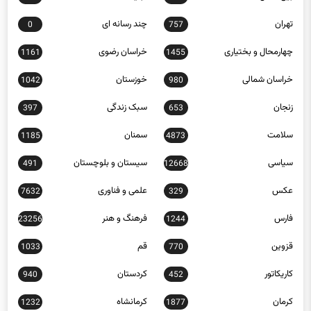
تهران
چند رسانه ای
0
757
چهارمحال و بختیاری
خراسان رضوی
1161
1455
خراسان شمالی
خوزستان
1042
980
زنجان
سبک زندگی
397
653
سلامت
سمنان
1185
4873
سیاسی
سیستان و بلوچستان
491
12668
عکس
علمی و فناوری
7632
329
فارس
فرهنگ و هنر
23256
1244
قزوین
قم
1033
770
کاریکاتور
کردستان
940
452
کرمان
کرمانشاه
1232
1877