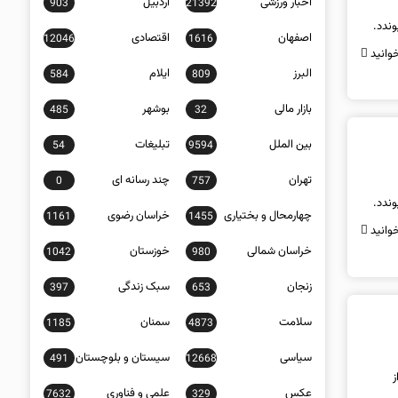
اخبار ورزشی
اردبیل
903
21392
وندد.
اصفهان
اقتصادی
12046
1616
وانید
البرز
ایلام
584
809
بازار مالی
بوشهر
485
32
بین الملل
تبلیغات
54
9594
تهران
چند رسانه ای
0
757
وندد.
چهارمحال و بختیاری
خراسان رضوی
1161
1455
وانید
خراسان شمالی
خوزستان
1042
980
زنجان
سبک زندگی
397
653
سلامت
سمنان
1185
4873
سیاسی
سیستان و بلوچستان
491
12668
ز
عکس
علمی و فناوری
7632
329