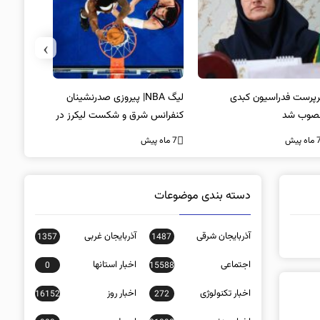
›
پرست فدراسیون کبدی
لیگ NBA| پیروزی صدرنشینان
خط و نشان
صوب شد
کنفرانس شرق و شکست لیکرز در
7 ماه پیش
غیاب جیمز
ه پیش
7 ماه پیش
دسته بندی موضوعات
آذربایجان شرقی
آذربایجان غربی
1357
1487
اجتماعی
اخبار استانها
0
15588
اخبار تکنولوژی
اخبار روز
16152
272