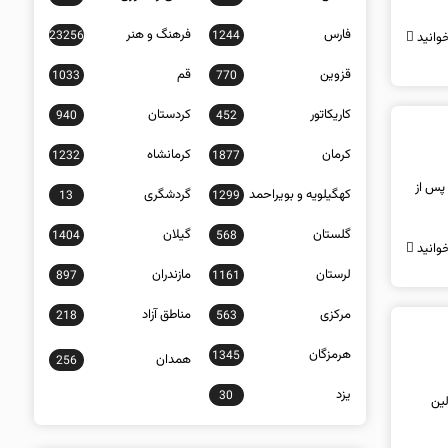
فارس
فرهنگ و هنر
23256
1244
وانید
قزوین
قم
1033
770
کاریکاتور
کردستان
940
452
کرمان
کرمانشاه
1232
1877
اه پس از
کهگیلویه و بویراحمد
گردشگری
13
1299
گلستان
گیلان
1404
568
وانید
لرستان
مازندران
897
1161
مرکزی
مناطق آزاد
218
563
هرمزگان
1345
همدان
256
یزد
30
لین