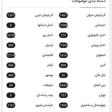
دسته بندی موضوعات
آذربایجان شرقی
آذربایجان غربی
1357
1487
اجتماعی
اخبار استانها
0
15588
اخبار تکنولوژی
اخبار روز
16152
272
اخبار ورزشی
اردبیل
903
21392
اصفهان
اقتصادی
12118
1616
البرز
ایلام
584
809
بازار مالی
بوشهر
485
32
بین الملل
تبلیغات
54
9653
تهران
چند رسانه ای
0
757