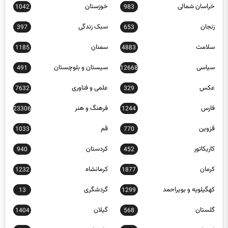
چهارمحال و بختیاری
خراسان رضوی
1161
1455
خراسان شمالی
خوزستان
1042
983
زنجان
سبک زندگی
397
653
سلامت
سمنان
1185
4883
سیاسی
سیستان و بلوچستان
491
12668
عکس
علمی و فناوری
7632
329
فارس
فرهنگ و هنر
23306
1244
قزوین
قم
1033
770
کاریکاتور
کردستان
940
452
کرمان
کرمانشاه
1232
1877
کهگیلویه و بویراحمد
گردشگری
13
1299
گلستان
گیلان
1404
568