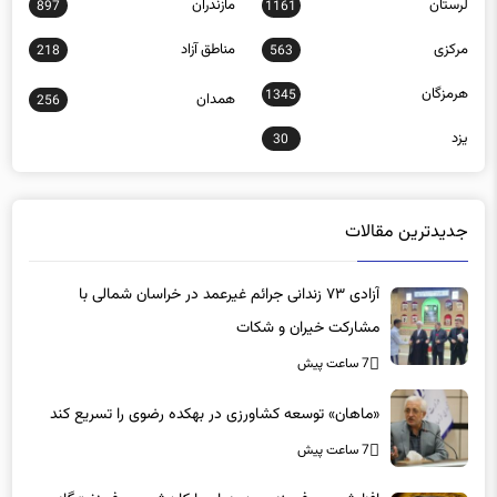
لرستان
مازندران
897
1161
مرکزی
مناطق آزاد
218
563
هرمزگان
1345
همدان
256
یزد
30
جدیدترین مقالات
آزادی ۷۳ زندانی جرائم غیرعمد در خراسان شمالی با
مشارکت خیران و شکات
7 ساعت پیش
«ماهان» توسعه کشاورزی در بهکده رضوی را تسریع کند
7 ساعت پیش